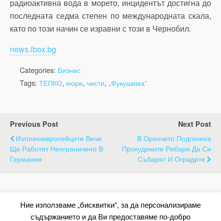
радиоактивна вода в морето, инцидентът достигна до
последната седма степен по международната скала,
като по този начин се изравни с този в Чернобил.
news.ibox.bg
Categories:
Бизнес
Tags:
ТЕПКО
,
море
,
чисти
,
„Фукушима”
Previous Post
Next Post
Източноевропейците Вече
В Орехчето Подгониха
Ще Работят Неограничено В
Прокудените Рибари Да Си
Германия
Събарят И Оградите
Back to top
Ние използваме „бисквитки“, за да персонализираме
съдържанието и да Ви предоставяме по-добро