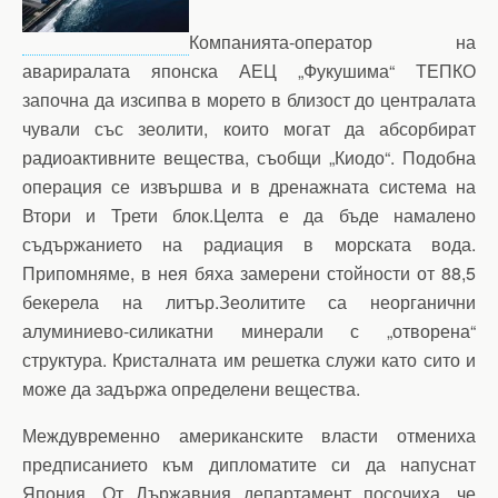
Компанията-оператор на
авариралата японска АЕЦ „Фукушима“ ТЕПКО
започна да изсипва в морето в близост до централата
чували със зеолити, които могат да абсорбират
радиоактивните вещества, съобщи „Киодо“. Подобна
операция се извършва и в дренажната система на
Втори и Трети блок.Целта е да бъде намалено
съдържанието на радиация в морската вода.
Припомняме, в нея бяха замерени стойности от 88,5
бекерела на литър.Зеолитите са неорганични
алуминиево-силикатни минерали с „отворена“
структура. Кристалната им решетка служи като сито и
може да задържа определени вещества.
Междувременно американските власти отмениха
предписанието към дипломатите си да напуснат
Япония. От Държавния департамент посочиха, че