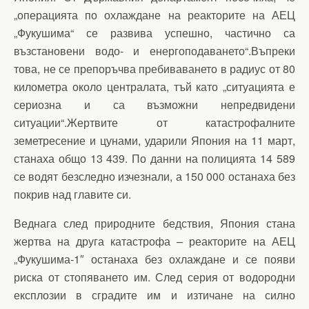
„операцията по охлаждане на реакторите на АЕЦ
„Фукушима“ се развива успешно, частично са
възстановени водо- и енергоподаването“.Въпреки
това, не се препоръчва пребиваването в радиус от 80
километра около централата, тъй като „ситуацията е
сериозна и са възможни непредвидени
ситуации“.Жертвите от катастрофалните
земетресение и цунами, ударили Япония на 11 март,
станаха общо 13 439. По данни на полицията 14 589
се водят безследно изчезнали, а 150 000 останаха без
покрив над главите си.
Веднага след природните бедствия, Япония стана
жертва на друга катастрофа – реакторите на АЕЦ
„Фукушима-1″ останаха без охлаждане и се появи
риска от стопяването им. След серия от водородни
експлозии в сградите им и изтичане на силно