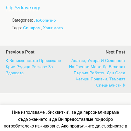
http://zdrave.org/
Categories:
Любопитно
Tags:
Синдром
,
Хашимото
Previous Post
Next Post
Великденското Преяждане
Апатия, Умора И Склонност
Крие Редица Рискове За
На Грешки Може Да Бележат
Здравето
Първия Работен Ден След
Четири Почивни, Твърдят
Специалисти
Back to top
Ние използваме „бисквитки“, за да персонализираме
съдържанието и да Ви предоставяме по-добро
Mobile
Desktop
потребителско изживяване. Ако продължите да сърфирате в