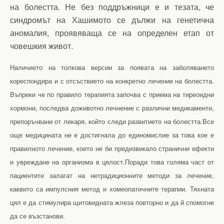
на болестта. Не без поддръжници е и тезата, че
синдромът на Хашимото се дължи на генетична
аномалия, проявяваща се на определен етап от
човешкия живот.
Наличието на толкова версии за появата на заболяването
кореспондира и с отсъствието на конкретно лечение на болестта.
Въпреки че по правило терапията започва с приема на тиреоидни
хормони, последва доживотно лечнение с различни медикаменти,
препоръчвани от лекаря, който следи развитието на болестта.Все
още медицината не е достигнала до единомислие за това кое е
правилното лечение, което не би предизвикало странични ефекти
и увреждане на организма в цялост.Поради това голяма част от
пациентите залагат на нетрадиционните методи за лечение,
каквито са импулсния метод и хомеопатичните терапии. Тяхната
цял е да стимулира щитовидната жлеза повторно и да й спомогне
да се възстанови.