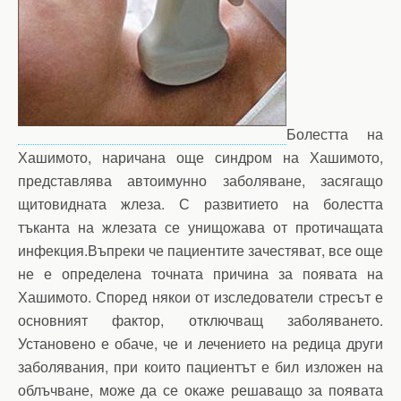
Болестта на
Хашимото, наричана още синдром на Хашимото,
представлява автоимунно заболяване, засягащо
щитовидната жлеза. С развитието на болестта
тъканта на жлезата се унищожава от протичащата
инфекция.Въпреки че пациентите зачестяват, все още
не е определена точната причина за появата на
Хашимото. Според някои от изследователи стресът е
основният фактор, отключващ заболяването.
Установено е обаче, че и лечението на редица други
заболявания, при които пациентът е бил изложен на
облъчване, може да се окаже решаващо за появата