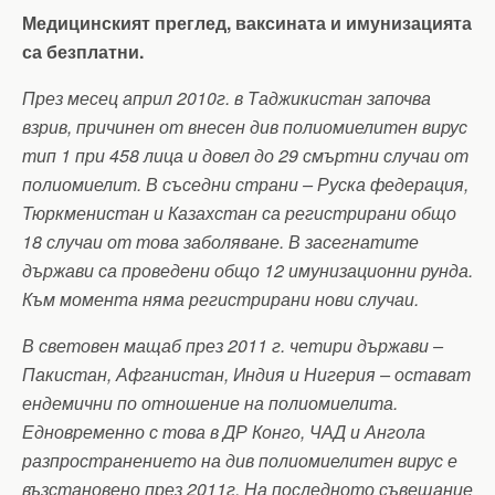
Медицинският преглед, ваксината и имунизацията
са безплатни.
През месец април 2010г. в Таджикистан започва
взрив, причинен от внесен див полиомиелитен вирус
тип 1 при 458 лица и довел до 29 смъртни случаи от
полиомиелит. В съседни страни – Руска федерация,
Тюркменистан и Казахстан са регистрирани общо
18 случаи от това заболяване. В засегнатите
държави са проведени общо 12 имунизационни рунда.
Към момента няма регистрирани нови случаи.
В световен мащаб през 2011 г. четири държави –
Пакистан, Афганистан, Индия и Нигерия – остават
ендемични по отношение на полиомиелита.
Едновременно с това в ДР Конго, ЧАД и Ангола
разпространението на див полиомиелитен вирус е
възстановено през 2011г. На последното съвещание