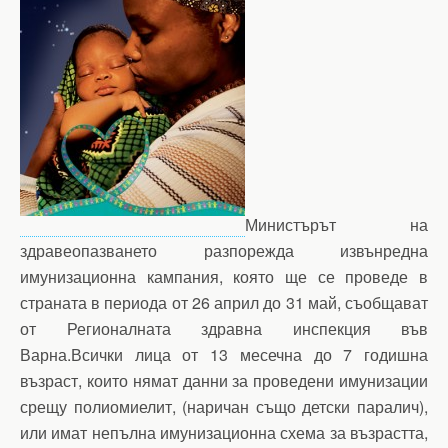
Министърът на
здравеопазването разпорежда извънредна
имунизационна кампания, която ще се проведе в
страната в периода от 26 април до 31 май, съобщават
от Регионалната здравна инспекция във
Варна.Всички лица от 13 месечна до 7 годишна
възраст, които нямат данни за проведени имунизации
срещу полиомиелит, (наричан също детски паралич),
или имат непълна имунизационна схема за възрастта,