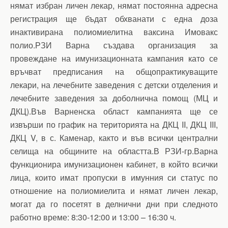
нямат избран личен лекар, нямат постоянна адресна
регистрация ще бъдат обхванати с една доза
инактивирана полиомиелитна ваксина Имовакс
полио.РЗИ Варна създава организация за
провеждане на имунизационната кампания като се
връчват предписания на общопрактикуващите
лекари, на лечебните заведения с детски отделения и
лечебните заведения за доболнична помощ (МЦ и
ДКЦ).Във Варненска област кампанията ще се
извърши по график на територията на ДКЦ II, ДКЦ III,
ДКЦ V, в с. Каменар, както и във всички централни
селища на общините на областта.В РЗИ-гр.Варна
функционира имунизационен кабинет, в който всички
лица, които имат пропуски в имунния си статус по
отношение на полиомиелита и нямат личен лекар,
могат да го посетят в делнични дни при следното
работно време: 8:30-12:00 и 13:00 – 16:30 ч.