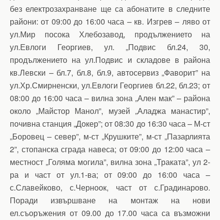
без електрозахранване ще са абонатите в следните
райони: от 09:00 до 16:00 часа – кв. Изгрев – ляво от
ул.Мир посока Хлебозавод, продължението на
ул.Евлоги Георгиев, ул. „Подвис бл.24, 30,
продължението на ул.Подвис и складове в района
кв.Левски – бл.7, бл.8, бл.9, автосервиз „Фаворит” на
ул.Хр.Смирненски, ул.Евлоги Георгиев бл.22, бл.23; от
08:00 до 16:00 часа – вилна зона „Ален мак” – района
около „Майстор Манол”, музей „Аладжа манастир”,
почивна станция „Докер”; от 08:30 до 16:30 часа – М-ст
„Боровец – север”, м-ст „Крушките”, м-ст „Пазарлията
2”, стопанска сграда навеса; от 09:00 до 12:00 часа –
местност „Голяма могила”, вилна зона „Траката”, ул 2-
ра и част от ул.1-ва; от 09:00 до 16:00 часа –
с.Славейково, с.Черноок, част от с.Градинарово.
Поради извършване на монтаж на нови
ел.съоръжения от 09.00 до 17.00 часа са възможни