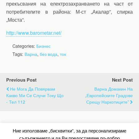
прекъсвания на електрозахранването на част от
потребителите в района: М-ст „Акалар”, спирка
„Моста”.
http://www.barometar.net/
Categories:
Бизнес
Tags:
Варна
,
без вода
,
ток
Previous Post
Next Post
Не Мога Да Повярвам
Варна Домакин На
Какво Ми Се Случи Току Що
„Европейските Градове
- Тел 112
Срещу Наркотиците”
Back to top
Ние използваме „бисквитки“, за да персонализираме
съдържанието и да Ви предоставяме по-добро