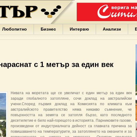
Варна
България
Иван
Портних
Facebook
ЕС
Любопитно
Бизнес
Интервю
Анализи
Борисов
Европа
САЩ
жени
Кирил
Йорданов
нараснат с 1 метър за един век
българи
вода
Български
София
Гърция
Нивата на моретата ще се увеличат с един метър за един век
бизнес
заради глобалното затопляне, сочи доклад на австралийски
google
учени.Според първия доклад на Комисията по климата към
деца
австралийското правителство няма никакво съмнение, че
Бербатов
повърхността на земята се затопля бързо, като последното
ГЕРБ
десетилетие е било най-горещото в историята. Парниковите газове,
произведени от индустриалната дейност са главната причина за
повишаването на температурите, за затоплянето на океаните и за