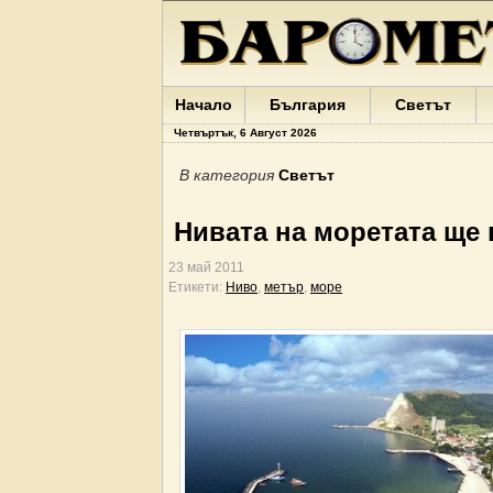
Начало
България
Светът
Четвъртък, 6 Август 2026
В категория
Светът
Нивата на моретата ще 
23 май 2011
Етикети:
Ниво
,
метър
,
море