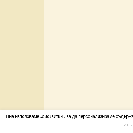
Ние използваме „бисквитки“, за да персонализираме съдърж
съг
Всички права запазени barometar.net © 2026 i