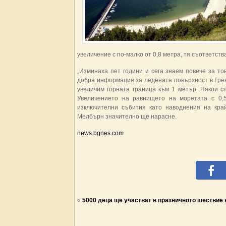
увеличение с по-малко от 0,8 метра, тя съответств
„Изминаха пет години и сега знаем повече за то
добра информация за ледената повърхност в Гренл
увеличим горната граница към 1 метър. Някои с
Увеличението на равнището на моретата с 0,
изключителни събития като наводнения на кра
Мелбърн значително ще нарасне.
news.bgnes.com
«
5000 деца ще участват в празничното шествие 