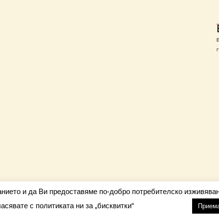
Г
анието и да Ви предоставяме по-добро потребителско изживяван
ласявате с политиката ни за „бисквитки“
настройки
nfo@barometar.net
Прием
За нас
| Приятели: