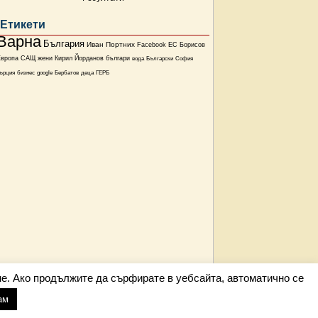
Етикети
Варна
България
Иван Портних
Facebook
ЕС
Борисов
Европа
САЩ
жени
Кирил Йорданов
българи
вода
Български
София
ърция
бизнес
google
Бербатов
деца
ГЕРБ
е. Ако продължите да сърфирате в уебсайта, автоматично се
ам