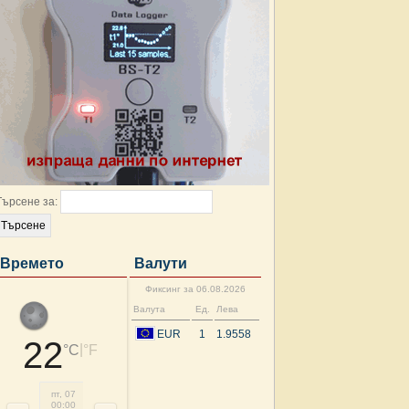
Търсене за:
Времето
Валути
Фиксинг за 06.08.2026
Валута
Ед.
Лева
EUR
1
1.9558
22
|
°C
°F
пт, 07
пт, 07
пт, 07
пт, 07
пт, 07
пт, 07
пт, 07
пт, 
00:00
03:00
06:00
09:00
12:00
15:00
18:00
21: