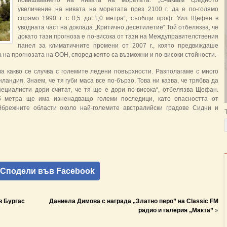
повишаването на нивата на моретата. „Очаквам средното
увеличение на нивата на моретата през 2100 г. да е по-голямо
спрямо 1990 г. с 0,5 до 1,0 метра“, съобщи проф. Уил Щефен в
уводната част на доклада „Критично десетилетие“.Той отбелязва, че
докато тази прогноза е по-висока от тази на Междуправителствения
панел за климатичните промени от 2007 г., която предвиждаше
а на прогнозата на ООН, според която са възможни и по-високи стойности.
ва какво се случва с големите ледени повърхности. Разполагаме с много
андия. Знаем, че тя губи маса все по-бързо. Това ни казва, че трябва да
пециалисти дори считат, че тя ще е дори по-висока“, отбелязва Щефан.
5 метра ще има изненадващо големи последици, като опасността от
йбрежните области около най-големите австралийски градове Сидни и
Сподели във Facebook
в Бургас
Даниела Димова с награда „Златно перо” на Classic FM
радио и галерия „Макта”
»