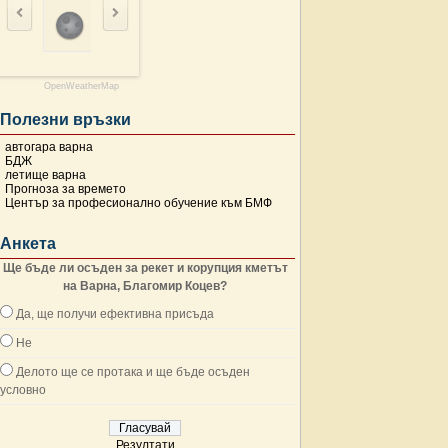
OpenWeatherMap
Полезни връзки
автогара варна
БДЖ
летище варна
Прогноза за времето
Център за професионално обучение към БМФ
Анкета
Ще бъде ли осъден за рекет и корупция кметът
на Варна, Благомир Коцев?
Да, ще получи ефективна присъда
Не
Делото ще се протака и ще бъде осъден
условно
Резултати