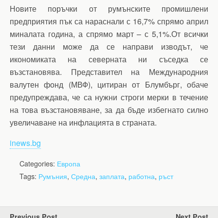
Новите поръчки от румънските промишлени
предприятия пък са нараснали с 16,7% спрямо април
миналата година, а спрямо март – с 5,1%.От всички
тези данни може да се направи изводът, че
икономиката на северната ни съседка се
възстановява. Представител на Международния
валутен фонд (МВФ), цитиран от Блумбърг, обаче
предупреждава, че са нужни строги мерки в течение
на това възстановяване, за да бъде избегнато силно
увеличаване на инфлацията в страната.
inews.bg
Categories:
Европа
Tags:
Румъния
,
Средна
,
заплата
,
работна
,
ръст
Previous Post
Next Post