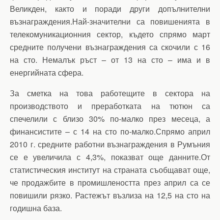
Великден, както и поради други допълнителни
възнаграждения.Най-значителни са повишенията в
телекомуникационния сектор, където спрямо март
средните получени възнаграждения са скочили с 16
на сто. Немалък ръст – от 13 на сто – има и в
енергийната сфера.
За сметка на това работещите в сектора на
производството и преработката на тютюн са
спечелили с близо 30% по-малко през месеца, а
финансистите – с 14 на сто по-малко.Спрямо април
2010 г. средните работни възнаграждения в Румъния
се е увеличила с 4,3%, показват още данните.От
статистическия институт на страната съобщават още,
че продажбите в промишлеността през април са се
повишили рязко. Растежът възлиза на 12,5 на сто на
годишна база.