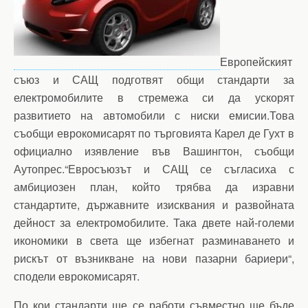
Европейският
съюз и САЩ подготвят общи стандарти за
електромобилите в стремежа си да ускорят
развитието на автомобили с ниски емисии.Това
съобщи еврокомисарят по търговията Карел де Гухт в
официално изявление във Вашингтон, съобщи
Аутопрес.“Евросъюзът и САЩ се съгласиха с
амбициозен план, който трябва да изравни
стандартите, държавните изисквания и развойната
дейност за електромобилите. Така двете най-големи
икономики в света ще избегнат разминаването и
рискът от възникване на нови пазарни бариери“,
сподели еврокомисарят.
По кои стандарти ще се работи съвместно ще бъде