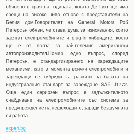
обявено в края на годината, когато Де Гухт ще има
срещи на високо ниво отново с представители на
Белия дом.Говорителят на General Motors Роб
Петерсън обяви, че става дума за изисквания, които
засягат електромобилите и plug-in хибридите, което
ще е от полза за най-големия американски
автопроизводител.Номер едно въпрос, според
Петерсън, е стандартизирането на зареждащите
механизми, като в момента всички електромобили и
зареждащи се хибриди са развити на базата на
индустриалния стандарт за зареждане SAE J1772.
Още един сериозен въпрос е задължителното
снабдяване на електромобилите със система за
предупреждение на пешеходците, заради безшумната
си работа.
expert.bg