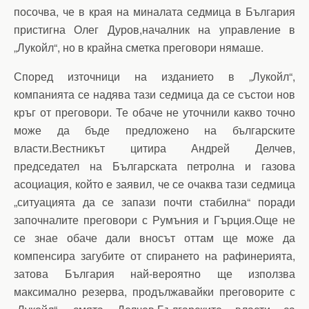
посочва, че в края на миналата седмица в България
пристигна Олег Дуров,началник на управление в
„Лукойл“, но в крайна сметка преговори нямаше.
Според източници на изданието в „Лукойл“,
компанията се надява тази седмица да се състои нов
кръг от преговори. Те обаче не уточнили какво точно
може да бъде предложено на българските
власти.Вестникът цитира Андрей Делчев,
председател на Българската петролна и газова
асоциация, който е заявил, че се очаква тази седмица
„ситуацията да се запази почти стабилна“ поради
започналите преговори с Румъния и Гърция.Още не
се знае обаче дали вносът оттам ще може да
компенсира загубите от спирането на рафинерията,
затова България най-вероятно ще използва
максимално резерва, продължавайки преговорите с