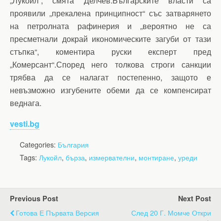
„Лукойл“, смята Делчев.Българските власти са
проявили „прекалена принципност“ със затварянето
на петролната рафинерия и „вероятно не са
пресметнали докрай икономическите загуби от тази
стъпка“, коментира руски експерт пред
„Комерсант“.Според него толкова строги санкции
трябва да се налагат постепенно, защото е
невъзможно изгубените обеми да се компенсират
веднага.
vesti.bg
Categories:
България
Tags:
Лукойл
,
бърза
,
измервателни
,
монтиране
,
уреди
Previous Post
Next Post
Готова Е Първата Версия
След 20 Г. Момче Откри