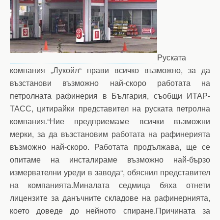
Руската
компания „Лукойл“ прави всичко възможно, за да
възстанови възможно най-скоро работата на
петролната рафинерия в България, съобщи ИТАР-
ТАСС, цитирайки представител на руската петролна
компания.“Ние предприемаме всички възможни
мерки, за да възстановим работата на рафинерията
възможно най-скоро. Работата продължава, ще се
опитаме на инсталираме възможно най-бързо
измервателни уреди в завода“, обяснил представител
на компанията.Миналата седмица бяха отнети
лицензите за данъчните складове на рафинернията,
което доведе до нейното спиране.Причината за