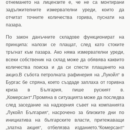
отнемането на лицензите е, че не са монтирани
задължителните измервателни уреди, които да
отчитат точните количества горива, пуснати на
пазара.
По закон данъчните складове функционират на
принципа: налози се плащат, след като стоките
тръгнат към пазара. Ако няма измервателни уреди,
всеки собственик на склад може да обявява каквито
количества поиска и да си спести плащането на
акциз.В събота петролната рафинерия на „Лукойл“ в
Бургас бе спряна, което създаде заплаха от горивна
криза в България, пише руският в.
„Комерсант“.Промяна в ситуацията може да последва
след заседание на надзорния съвет на компанията
„Лукойл България“, насрочено за близките дни по
инициатива на българските власти, притежаващи
„златна акция“, отбелязва изданието.“Комерсант“