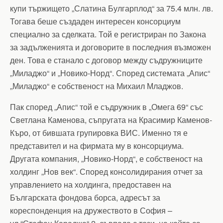
купи тържището „Слатина Булгарплод“ за 75.4 млн. лв.
Тогава беше създаден интересен консорциум
специално за сделката. Той е регистриран по Закона
за задълженията и договорите в последния възможен
ден. Това е станало с договор между съдружниците
„Миладжо“ и „Новико-Норд“. Според системата „Апис“
„Миладжо“ е собственост на Михаил Младжов.
Пак според „Апис“ той е съдружник в „Омега 69“ със
Светлана Каменова, съпругата на Красимир Каменов-
Къро, от бившата групировка ВИС. Именно тя е
представител и на фирмата му в консорциума.
Другата компания, „Новико-Норд“, е собственост на
холдинг „Нов век“. Според консолидирания отчет за
управлението на холдинга, предоставен на
Българската фондова борса, адресът за
кореспонденция на дружеството в София –