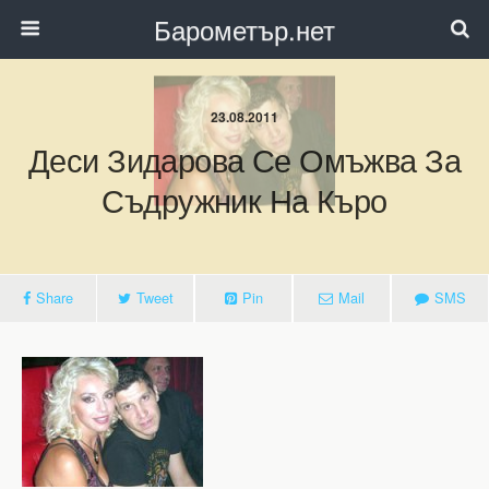
Барометър.нет
23.08.2011
Деси Зидарова Се Омъжва За
Съдружник На Къро
Share
Tweet
Pin
Mail
SMS