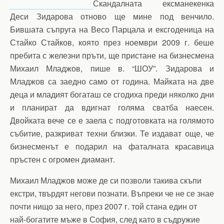
Скандалната ексманекенка
Деси Зидарова отново ще мине под венчило.
Бившата съпруга на Весо Парцала и ексгоденица на
Стайко Стайков, която през ноември 2009 г. беше
пребита с железни пръти, ще пристане на бизнесмена
Михаил Младжов, пише в. “ШОУ”. Зидарова и
Младжов са заедно само от година. Майката на две
деца и младият богаташ се сгодиха преди няколко дни
и планират да вдигнат голяма сватба наесен.
Двойката вече се е заела с подготовката на голямото
събитие, разкриват техни близки. Те издават още, че
бизнесменът е подарил на фаталната красавица
пръстен с огромен диамант.
Михаил Младжов може де си позволи такива скъпи
екстри, твърдят негови познати. Въпреки че не се знае
почти нищо за него, през 2007 г. той стана един от
най-богатите мъже в София, след като в съдружие