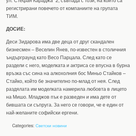
ул.“Стефан Караджа“ 2, съвпада с този, на който са
регистрирани повечето от компаниите на групата
ТИМ.
ДОСИЕ:
Деси Зидарова има две деца от друг скандален
бизнесмен – Веселин Янев, по-известен в столичния
ъндърграунд като Весо Парцала. След като се
раздели с него, моделката и актриса се впусна в бурна
връзка със сина на алкохолния бос Миньо Стайков –
Стайко, който бе значително по-млад от нея. След
раздялата им моделката намерила любовта в лицето
на Мишо. Младжов пък е разведен и има дете от
бившата си съпруга. За него се говори, че е един от
най-желаните софийски ергени.
Categories:
Светски новини