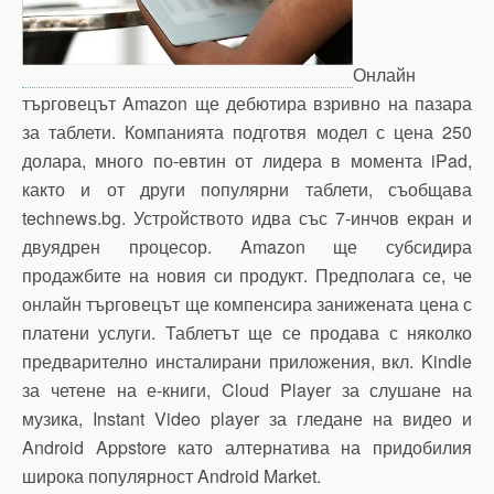
Онлайн
търговецът Amazon ще дебютира взривно на пазара
за таблети. Компанията подготвя модел с цена 250
долара, много по-евтин от лидера в момента iPad,
както и от други популярни таблети, съобщава
technews.bg. Устройството идва със 7-инчов екран и
двуядрен процесор. Amazon ще субсидира
продажбите на новия си продукт. Предполага се, че
онлайн търговецът ще компенсира занижената цена с
платени услуги. Таблетът ще се продава с няколко
предварително инсталирани приложения, вкл. Kindle
за четене на е-книги, Cloud Player за слушане на
музика, Instant Video player за гледане на видео и
Android Appstore като алтернатива на придобилия
широка популярност Android Market.