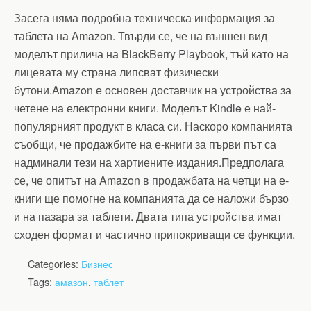
Засега няма подробна техническа информация за
таблета на Amazon. Твърди се, че на външен вид
моделът прилича на BlackBerry Playbook, тъй като на
лицевата му страна липсват физически
бутони.Amazon е основен доставчик на устройства за
четене на електронни книги. Моделът Kindle е най-
популярният продукт в класа си. Наскоро компанията
съобщи, че продажбите на е-книги за първи път са
надминали тези на хартиените издания.Предполага
се, че опитът на Amazon в продажбата на четци на е-
книги ще помогне на компанията да се наложи бързо
и на пазара за таблети. Двата типа устройства имат
сходен формат и частично припокриващи се функции.
Categories:
Бизнес
Tags:
амазон
,
таблет