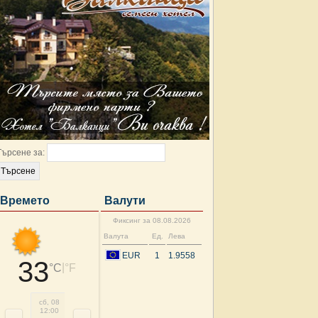
Търсене за:
Времето
Валути
Фиксинг за 08.08.2026
Валута
Ед.
Лева
EUR
1
1.9558
33
|
°C
°F
сб, 08
сб, 08
сб, 08
сб, 08
нд, 09
нд, 09
нд, 09
нд, 
12:00
15:00
18:00
21:00
00:00
03:00
06:00
09: