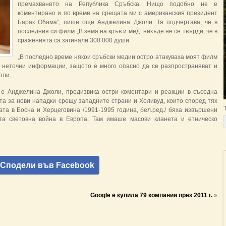
премахването на Република Сръбска. Нищо подобно не е
коментирано и по време на срещата ми с американския президент
Барак Обама“, пише още Анджелина Джоли. Тя подчертава, че в
последния си филм „В земя на кръв и мед“ никъде не се твърди, че в
сраженията са загинали 300 000 души.
„В последно време някои сръбски медии остро атакуваха моят филм
зи неточни информации, защото е много опасно да се разпространяват и
оли.
 е Анджелина Джоли, предизвика остри коментари и реакции в съседна
а за нови нападки срещу западните страни и Холивуд, които според тях
та в Босна и Херцеговина /1991-1995 година, бел.ред./ бяха извършени
та световна война в Европа. Там имаше масови кланета и етническо
Сподели във Facebook
Google e купила 79 компании през 2011 г.
»