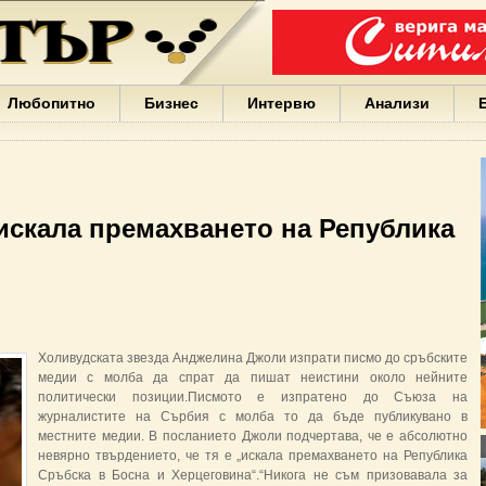
Варна
България
Иван
Портних
Facebook
ЕС
Любопитно
Бизнес
Интервю
Анализи
Борисов
Европа
САЩ
жени
Кирил
Йорданов
искала премахването на Република
българи
вода
Български
София
Гърция
бизнес
google
Холивудската звезда Анджелина Джоли изпрати писмо до сръбските
деца
медии с молба да спрат да пишат неистини около нейните
Бербатов
политически позиции.Писмото е изпратено до Съюза на
ГЕРБ
журналистите на Сърбия с молба то да бъде публикувано в
местните медии. В посланието Джоли подчертава, че е абсолютно
невярно твърдението, че тя е „искала премахването на Република
Сръбска в Босна и Херцеговина“.“Никога не съм призовавала за