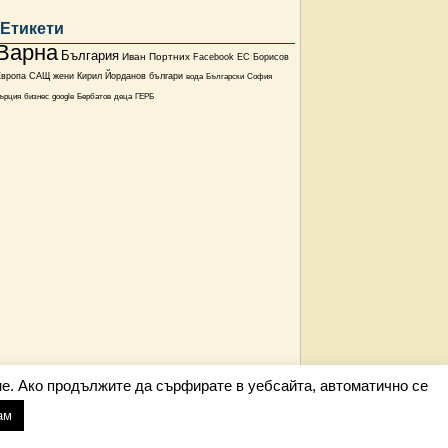
Етикети
Варна
България
Иван Портних
Facebook
ЕС
Борисов
Европа
САЩ
жени
Кирил Йорданов
българи
вода
Български
София
ърция
бизнес
google
Бербатов
деца
ГЕРБ
е. Ако продължите да сърфирате в уебсайта, автоматично се
ам