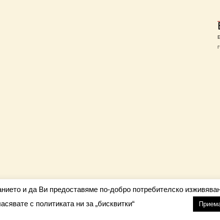
Г
анието и да Ви предоставяме по-добро потребителско изживяван
ласявате с политиката ни за „бисквитки“
настройки
nfo@barometar.net
Прием
За нас
| Приятели: