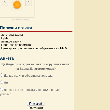
OpenWeatherMap
Полезни връзки
автогара варна
БДЖ
летище варна
Прогноза за времето
Център за професионално обучение към БМФ
Анкета
Ще бъде ли осъден за рекет и корупция кметът
на Варна, Благомир Коцев?
Да, ще получи ефективна присъда
Не
Делото ще се протака и ще бъде осъден
условно
Резултати