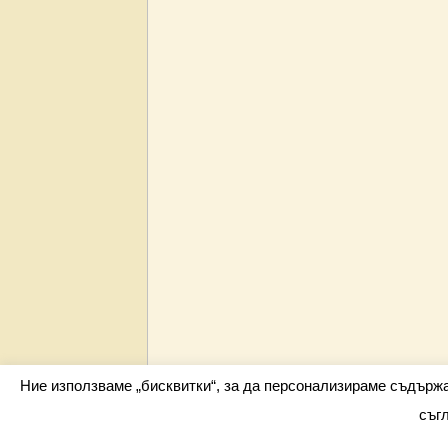
Ние използваме „бисквитки“, за да персонализираме съдърж
съг
Всички права запазени barometar.net © 2026 i