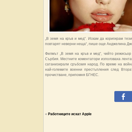
„В земя на кръв и мед“. Искам да коригирам те
повтарят неверни неща“, пише още Анджелина Дж
Филмът „В земя на кръв и мед“, чийто режисьор
Сърбия. Местните коментатори използваха лентат
сатанизирали сръбския народ. По време на война
най-големите военни престъпления след Втора
прочистване, припомня БГНЕС.
«
Работниците искат Apple