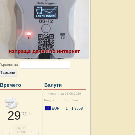
Търсене за:
Времето
Валути
Фиксинг за 08.08.2026
Валута
Ед.
Лева
EUR
1
1.9558
29
|
°C
°F
сб, 08
сб, 08
нд, 09
нд, 09
нд, 09
нд, 09
нд, 09
нд, 
18:00
21:00
00:00
03:00
06:00
09:00
12:00
15: