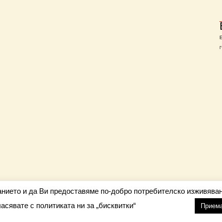
Г
анието и да Ви предоставяме по-добро потребителско изживяван
ласявате с политиката ни за „бисквитки“
настройки
nfo@barometar.net
Прием
За нас
| Приятели: