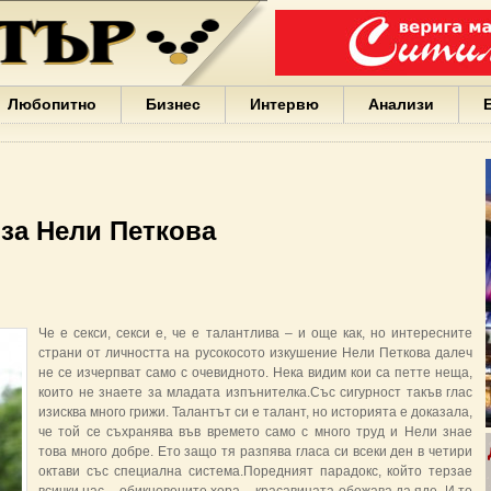
Варна
България
Иван
Портних
Facebook
ЕС
Любопитно
Бизнес
Интервю
Анализи
Борисов
Европа
САЩ
жени
Кирил
Йорданов
 за Нели Петкова
българи
вода
Български
София
Гърция
Че е секси, секси е, че е талантлива – и още как, но интересните
бизнес
страни от личността на русокосото изкушение Нели Петкова далеч
google
не се изчерпват само с очевидното. Нека видим кои са петте неща,
деца
които не знаете за младата изпънителка.Със сигурност такъв глас
Бербатов
изисква много грижи. Талантът си е талант, но историята е доказала,
ГЕРБ
че той се съхранява във времето само с много труд и Нели знае
това много добре. Ето защо тя разпява гласа си всеки ден в четири
октави със специална система.Поредният парадокс, който терзае