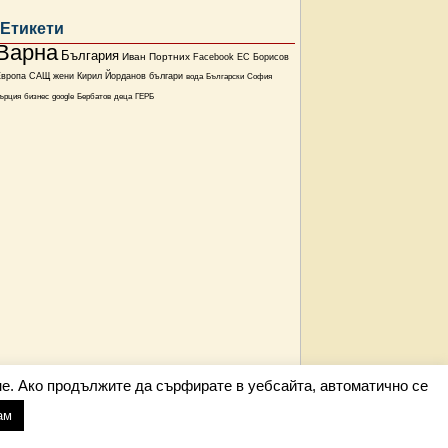
Етикети
Варна
България
Иван Портних
Facebook
ЕС
Борисов
Европа
САЩ
жени
Кирил Йорданов
българи
вода
Български
София
ърция
бизнес
google
Бербатов
деца
ГЕРБ
е. Ако продължите да сърфирате в уебсайта, автоматично се
ам