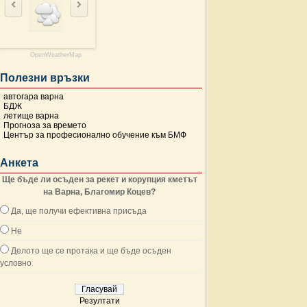
OpenWeatherMap
Полезни връзки
автогара варна
БДЖ
летище варна
Прогноза за времето
Център за професионално обучение към БМФ
Анкета
Ще бъде ли осъден за рекет и корупция кметът
на Варна, Благомир Коцев?
Да, ще получи ефективна присъда
Не
Делото ще се протака и ще бъде осъден
условно
Резултати