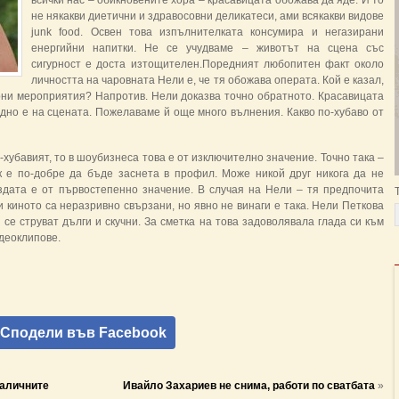
всички нас – обикновените хора – красавицата обожава да яде. И то
не някакви диетични и здравосовни деликатеси, ами всякакви видове
junk food. Освен това изпълнителката консумира и негазирани
енергийни напитки. Не се учудваме – животът на сцена със
сигурност е доста изтощителен.Поредният любопитен факт около
личността на чаровната Нели е, че тя обожава операта. Кой е казал,
урни мероприятия? Напротив. Нели доказва точно обратното. Красавицата
 едно е на сцената. Пожелаваме й още много вълнения. Какво по-хубаво от
-хубавият, то в шоубизнеса това е от изключително значение. Точно така –
к е по-добре да бъде заснета в профил. Може никой друг никога да не
здата е от първостепенно значение. В случая на Нели – тя предпочита
 и киното са неразривно свързани, но явно не винаги е така. Нели Петкова
 се струват дълги и скучни. За сметка на това задоволявала глада си към
деоклипове.
Сподели във Facebook
наличните
Ивайло Захариев не снима, работи по сватбата
»