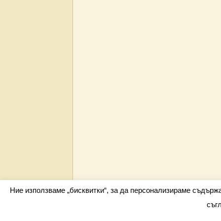
Ние използваме „бисквитки“, за да персонализираме съдърж
съг
Всички права запазени barometar.net © 2026 i