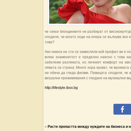
че секси блондинките не разбират от висококулт
споделя, че когато ходи на опера се вълнува все
това?
Ако никога не сте се замисляли кой профил ви е по
всяка знаменитост е пределно наясно с това ка
забележи разликата, но личният комфорт на зве
лявата си страна .Много хора казват, че музиката
не обича да гледа филми. Певицата споделя, че и
визуални преживявания с гледане на музикални ви
http://lifestyle.ibox.bg
«
Расте пропастта между нуждите на бизнеса и 