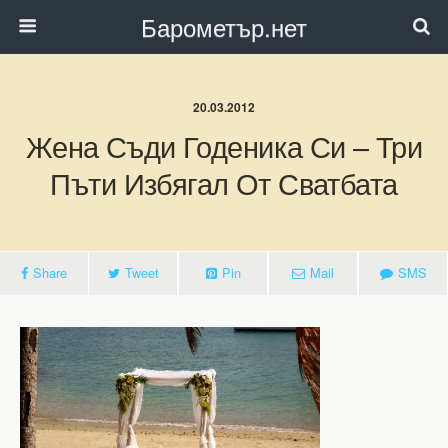
Барометър.нет
20.03.2012
Жена Съди Годеника Си – Три
Пъти Избягал От Сватбата
Share
Tweet
Pin
Mail
SMS