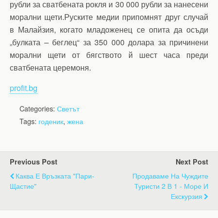
рубли за сватбената рокля и 30 000 рубли за нанесени
морални щети.Руските медии припомнят друг случай
в Малайзия, когато младоженец се опита да осъди
„булката – беглец“ за 350 000 долара за причинени
морални щети от бягството й шест часа преди
сватбената церемоня.
profit.bg
Categories:
Светът
Tags:
годеник
,
жена
Previous Post
Next Post
Каква Е Връзката "пари-
Продаваме На Чуждите
Щастие"
Туристи 2 В 1 - Море И
Екскурзия