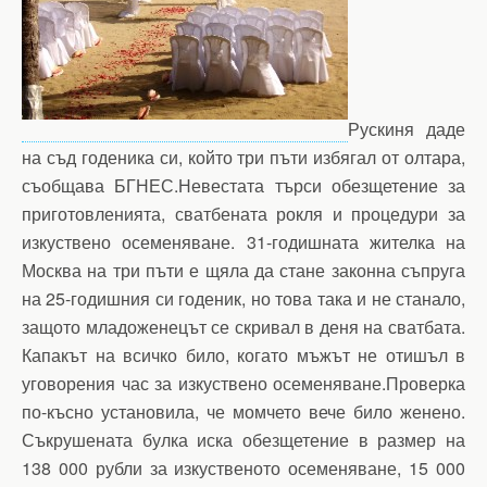
Рускиня даде
на съд годеника си, който три пъти избягал от олтара,
съобщава БГНЕС.Невестата търси обезщетение за
приготовленията, сватбената рокля и процедури за
изкуствено осеменяване. 31-годишната жителка на
Москва на три пъти е щяла да стане законна съпруга
на 25-годишния си годеник, но това така и не станало,
защото младоженецът се скривал в деня на сватбата.
Капакът на всичко било, когато мъжът не отишъл в
уговорения час за изкуствено осеменяване.Проверка
по-късно установила, че момчето вече било женено.
Съкрушената булка иска обезщетение в размер на
138 000 рубли за изкуственото осеменяване, 15 000