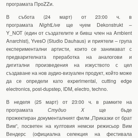
програмата ПроZZи.
В събота (24 март) от 23:00 ч. в
програмата
NightLive
ще чуем Dekonstrukt –
Y_NOT (един от създателите и бивш член на Ambient
Anarchist), YvesO (Studio Dauhaus) и приятели – група
експериментални артисти, които се занимават с
предварителната преработка на аналогови и
дигитални произведения на изкуството с цел
създаване на нов аудио-визуален продукт, който може
да се определи като experimental, cutting edge
electronics, post-dupstep, IDM, electro, techno.
В неделя (25 март) от 23:00 ч. в рамките на
програмата
Студио Х
ще бъде
прожектиран документалният филм „Приказки от брат
Вим”, посветен на култовия немски режисьор Вим
Вендерс (официална селекция на фестивала