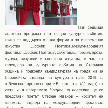
Тази седмица
стартира програмата от нощни културни събития,
която се поддържа от платформата за съвременни
изкуства „София: Поетики“.Международният
фестивал „София: Поетики“, съчетаващ поезия, проза,
музика, визуални и сценични изкуства, е част от
календара на културните събития на Столична
община и подкрепя кандидатурата на града ни за
Европейска столица на културата през 2019 г.,
отбелязват организаторите.В четвъртък (22 март) от
23:00 ч. в програмата
Нощта на поетите
ще се
представи поетът Стефан Иванов – носител на
голямата награда на международния фестивал