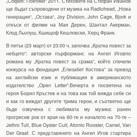
„София: Поетики“ 2011. Стиховете на Стефан Иванов
ще бъдат съпроводени от музика на Radiohead, „Нова
генерация“, „Остава“, Joy Division, John Cage, Bjork и
откъси от филми на Мая Дерен, Шантал Акерман,
Клод Льолуш, Кшищоф Кешловски, Херц Франк.
В петък (23 март) от 23:00 ч. започва „Кратка повест за
небцето”: авторски пърформанс на Ангел Иговпо
романа му „Кратка повест за срама”, който спечели
конкурса на фондация „Елизабет Костова” за превод
на английски език и публикация в американското
издателство „Open Letter”.Вечерта е посветена на
героя Борил Кръстев и на това как той вижда себе си
и как го виждат другите трима герои, и съответно ще
бъде озвучена с любимата му музика: ранен
прогресив рок от края на 60-те и началото на 70-те –
Jethro Tull, Blue Oyster Cult, Atomic Rooster, Camel, Van
Der Graaf. С представянето на Ангел Игов стартира