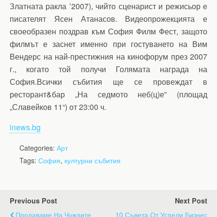
Златната ракла ’2007), чийто сценарист и режисьор е
писателят Ясен Атанасов. Видеопрожекцията е
своеобразен поздрав към София Филм Фест, защото
филмът е заснет именно при гостуването на Вим
Вендерс на най-престижния на кинофорум през 2007
г., когато той получи Голямата награда на
София.Всички събития ще се провеждат в
ресторант&бар „На седмото неб(ц)е” (площад
„Славейков 11“) от 23:00 ч.
inews.bg
Categories:
Арт
Tags:
София
,
културни събития
Previous Post
Next Post
Продаваме На Чуждите
10 Съвета От Успели Бизнес