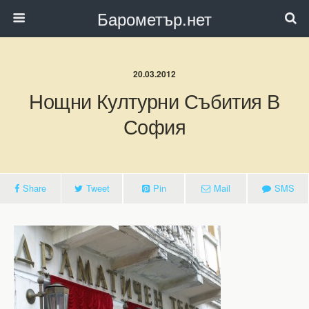
Барометър.нет
20.03.2012
Нощни Културни Събития В
София
Share
Tweet
Pin
Mail
SMS