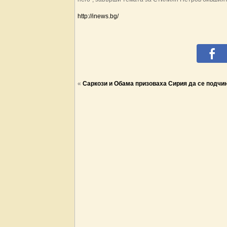
http://inews.bg/
«
Саркози и Обама призоваха Сирия да се подчи