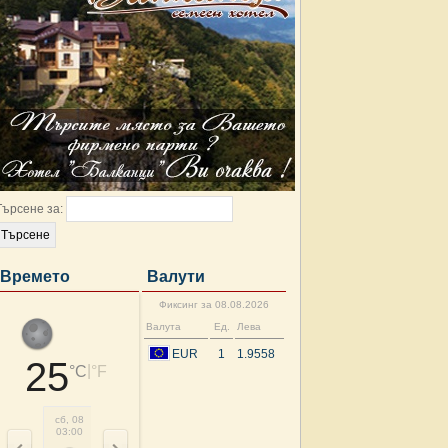
Търсене за:
Времето
Валути
Фиксинг за 08.08.2026
Валута
Ед.
Лева
EUR
1
1.9558
25
|
°C
°F
сб, 08
сб, 08
сб, 08
сб, 08
сб, 08
сб, 08
сб, 08
нд, 
03:00
06:00
09:00
12:00
15:00
18:00
21:00
00: