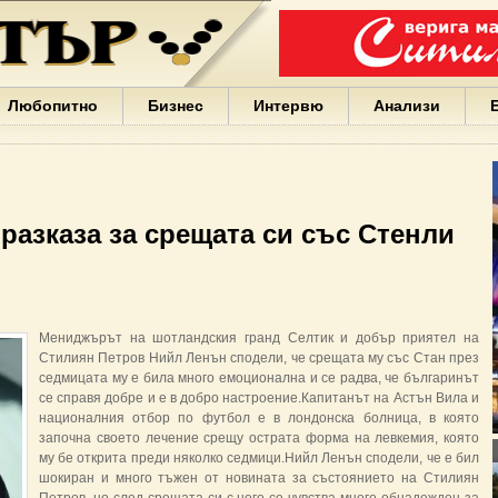
Варна
България
Иван
Портних
Facebook
ЕС
Любопитно
Бизнес
Интервю
Анализи
Борисов
Европа
САЩ
жени
Кирил
Йорданов
разказа за срещата си със Стенли
българи
вода
Български
София
Гърция
Мениджърът на шотландския гранд Селтик и добър приятел на
бизнес
Стилиян Петров Нийл Ленън сподели, че срещата му със Стан през
google
седмицата му е била много емоционална и се радва, че българинът
деца
се справя добре и е в добро настроение.Капитанът на Астън Вила и
Бербатов
националния отбор по футбол е в лондонска болница, в която
ГЕРБ
започна своето лечение срещу острата форма на левкемия, която
му бе открита преди няколко седмици.Нийл Ленън сподели, че е бил
шокиран и много тъжен от новината за състоянието на Стилиян