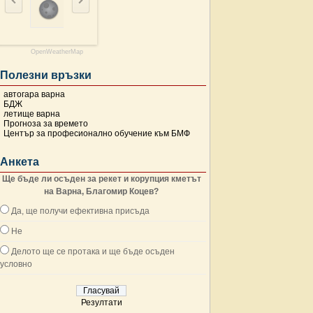
OpenWeatherMap
Полезни връзки
автогара варна
БДЖ
летище варна
Прогноза за времето
Център за професионално обучение към БМФ
Анкета
Ще бъде ли осъден за рекет и корупция кметът
на Варна, Благомир Коцев?
Да, ще получи ефективна присъда
Не
Делото ще се протака и ще бъде осъден
условно
Резултати