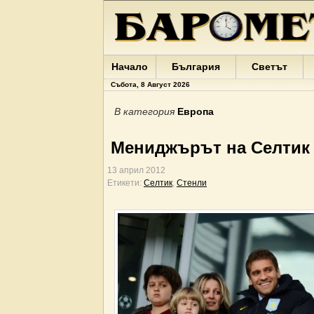
Начало
България
Светът
Събота, 8 Август 2026
В категория
Европа
Мениджърът на Селтик 
13 април 2012
Етикети:
Селтик
,
Стенли