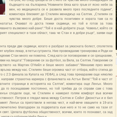
Петров, но след срещата си с него се чувства много обнадежден за
бъдещето на българина.“Новините бяха като гръм от ясно небе за
мен, но медицината се е развила много през последните години“,
коментира близкият до Стилиян мениджър на Селтик. „Стилиян се
чувства много добре. Беше доста позитивен и хората там са го
 нататък. Очакват го доста тежки седмици, но той е готов за това
яването възможно най-рано“.“Той е в най-добрите ръце. Човекът, който се
рият специалист в тази област, така че Стан е в добри ръце“, заяви още
нта преди две седмици, когато е разбрал за ужасната болест, сполетяла
ят клубен лекар, в петък сутринта. Ние провеждахме тренировка и Роди ни
видяхме Стан много ни помогна. След като си поговорихме и се срещнахме,
вки на лицата“.“Говорихме си за футбол, за Вила, за Селтик. Говорихме си
одството на Мартин О’Нийл и беше много забавно“.“Минахме през много
връзка между нас. Стилиян беше огромна част от отбора, който стигна до
то с 2:3 финала за Купата на УЕФА), а след това прекарахме още няколко
а направи страхотна кариера с фланелката на Астън Вила“.“Той е част от
латните страници в историята на Селтик“, коментира още Ленън. Много
да го посещаваме постоянно, но той трябва да се справи сам с това
,Ленън сподели още, че Стилиян е намерил голям комфорт във всички
твеност. Петров е гледал мача между Селтик и Сейнт Джонстън и е бил
амият Ленън са приготвили в негова чест, и най-вече овациите в 19-ата
ключително благодарен за подкрепата към него и то не само на тази от
 свят. Цялата футболна общественост, всички, които го познават, са зад
 негов съотборник Нийл Ленън.