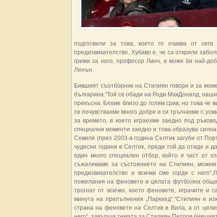
подготвили за това, което го очаква от сега
предизвикателство. Хубаво е, че са открили забол
грижи за него, професор Линч, е може би най-доб
Ленън.
Бившият съотборник на Стилиян говори и за моме
българина.“Той се обади на Роди МакДоналд, наши
прекъсна. Бяхме близо до голям срив, но това че 
се почувствахме много добре и си тръгнахме с усми
за времето, в което играехме заедно под ръков
специални моменти заедно и това образува силна 
Севиля (през 2003-а година Селтик загуби от Пор
чудесни години в Селтик, преди той да отиде и д
един много специален отбор, който е част от з
съжаляваме за състоянието на Стилиян, можем 
предизвикателство и всички сме горди с него“
пожелания на феновете и цялата футболна общес
трогнат от всичко, което феновете, играчите и с
минута на препълнения „Паркхед“.“Стилиян е из
страна на феновете на Селтик и Вила, а от целия
него“, завърши темата за Стилиян Петров бившият