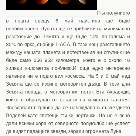
Пълнолунието
в нощта срещу 6 май наистина ще бъде
необикновено. Луната ще се приближи на минимално
разстояние до Земята и ще бъде 14% по-голяма и
30% по-ярка, съобщи НАСА. В тази нощ разстоянието
межгду нашата планета и естествения ни спътник ще
бъде само 356 953 километра, което е с около 16
хиляди километра по-близо.И още едно интересно
явление ни е подготвил космоса. На 5 и 6 май над
Земята ще се изсипе метеоритен дъжд. В тези дни
Земята попада в метеоритния поток Ета Аквариди,
който е образуван от останки на кометата Галатея.
Звездопадът трябва да се наблюдава в съзвездието
Водолей като светещи тънки чертички. Но не е ясно
дали всички хора от северното полукълбо ще успеят
да видят падащите звезди, заради огромната Луна.