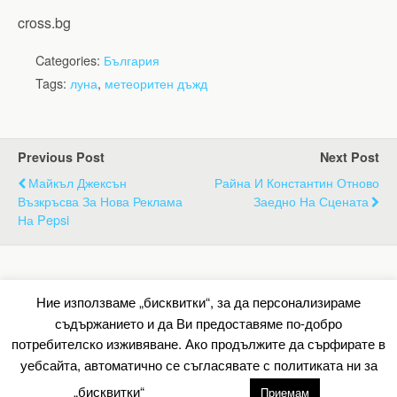
cross.bg
Categories:
България
Tags:
луна
,
метеоритен дъжд
Previous Post
Next Post
Майкъл Джексън
Райна И Константин Отново
Възкръсва За Нова Реклама
Заедно На Сцената
На Pepsi
Back to top
Ние използваме „бисквитки“, за да персонализираме
съдържанието и да Ви предоставяме по-добро
Mobile
Desktop
потребителско изживяване. Ако продължите да сърфирате в
уебсайта, автоматично се съгласявате с политиката ни за
All content Copyright Барометър.нет
„бисквитки“
настройки
Приемам