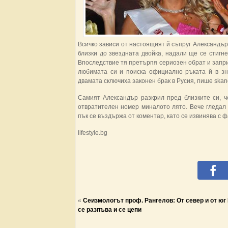
Всичко зависи от настоящият й съпруг Александър
близки до звездната двойка, надали ще се стигн
Впоследствие тя претърпя сериозен обрат и запри
любимата си и поиска официално ръката й в зна
двамата сключиха законен брак в Русия, пише skand
Самият Александър разкрил пред близките си, ч
отвратителен номер миналото лято. Вече гледал
пък се въздържа от коментар, като се извинява с ф
lifestyle.bg
«
Сеизмологът проф. Рангелов: От север и от юг
се разпъва и се цепи