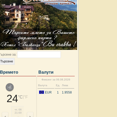
Търсене за:
Времето
Валути
Фиксинг за 06.08.2026
Валута
Ед.
Лева
EUR
1
1.9558
24
|
°C
°F
чт, 06
пт, 07
пт, 07
пт, 07
пт, 07
пт, 07
пт, 07
пт, 
21:00
00:00
03:00
06:00
09:00
12:00
15:00
18: