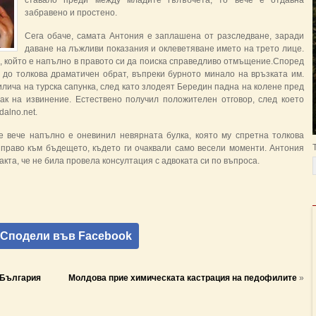
ставало преди между младите гълъбчета, то вече е отдавна
забравено и простено.
Сега обаче, самата Антония е заплашена от разследване, заради
даване на лъжливи показания и оклеветяване името на трето лице.
, който е напълно в правото си да поиска справедливо отмъщение.Според
е до толкова драматичен обрат, въпреки бурното минало на връзката им.
лича на турска сапунка, след като злодеят Бередин падна на колене пред
к на извинение. Естествено получил положителен отговор, след което
alno.net.
е вече напълно е оневинил невярната булка, която му спретна толкова
 право към бъдещето, където ги очаквали само весели моменти. Антония
акта, че не била провела консултация с адвоката си по въпроса.
Сподели във Facebook
 България
Молдова прие химическата кастрация на педофилите
»