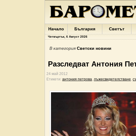
Начало
България
Светът
Четвъртък, 6 Август 2026
В категория
Светски новини
Разследват Антония Пе
24 май 2012
Етикети:
антония петрова
,
лъжесвидетелстване
,
с