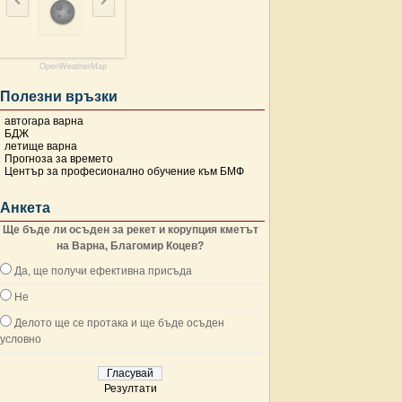
OpenWeatherMap
Полезни връзки
автогара варна
БДЖ
летище варна
Прогноза за времето
Център за професионално обучение към БМФ
Анкета
Ще бъде ли осъден за рекет и корупция кметът
на Варна, Благомир Коцев?
Да, ще получи ефективна присъда
Не
Делото ще се протака и ще бъде осъден
условно
Резултати