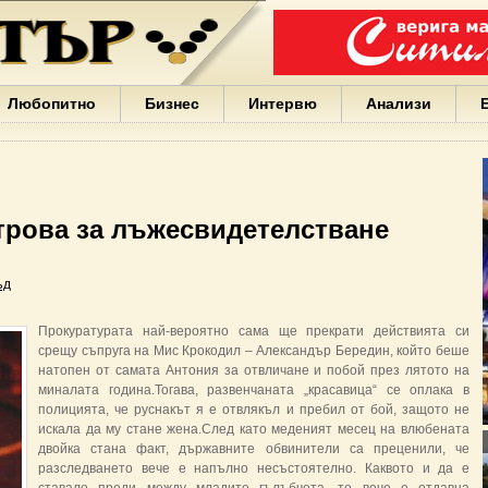
Варна
България
Иван
Портних
Facebook
ЕС
Любопитно
Бизнес
Интервю
Анализи
Борисов
Европа
САЩ
жени
Кирил
Йорданов
трова за лъжесвидетелстване
българи
вода
Български
ъд
София
Гърция
Прокуратурата най-вероятно сама ще прекрати действията си
бизнес
срещу съпруга на Мис Крокодил – Александър Бередин, който беше
google
натопен от самата Антония за отвличане и побой през лятото на
деца
миналата година.Тогава, развенчаната „красавица“ се оплака в
Бербатов
полицията, че руснакът я е отвлякъл и пребил от бой, защото не
ГЕРБ
искала да му стане жена.След като меденият месец на влюбената
двойка стана факт, държавните обвинители са преценили, че
разследването вече е напълно несъстоятелно. Каквото и да е