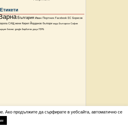
Етикети
Варна
България
Иван Портних
Facebook
ЕС
Борисов
Европа
САЩ
жени
Кирил Йорданов
българи
вода
Български
София
ърция
бизнес
google
Бербатов
деца
ГЕРБ
е. Ако продължите да сърфирате в уебсайта, автоматично се
ам