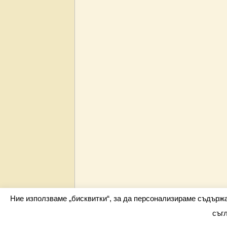
Ние използваме „бисквитки“, за да персонализираме съдърж
съг
Всички права запазени barometar.net © 2026 i