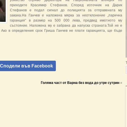
убийство спрямо директора на Националната агенция по
приходите Красимир Стефанов. Според източник на Дарик
Стефанов е подал сигнал до полицията за отправената му
закана.На Ганчев е наложена мярка за неотклонение „парична
гаранция“ в размер на 500 000 лева, предвид имотното му
състояние. Наложена му е забрана да напуска страната.Той не е
 Ако в определения срок Гриша Ганчев не плати гаранцията, ще бъде
Сподели във Facebook
Голяма част от Варна без вода до утре сутрин
»