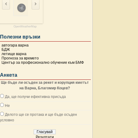
OpenWeatherMap
Полезни връзки
автогара варна
БДЖ
летище варна
Прогноза за времето
Център за професионално обучение към БМФ
Анкета
Ще бъде ли осъден за рекет и корупция кметът
на Варна, Благомир Коцев?
Да, ще получи ефективна присъда
Не
Делото ще се протака и ще бъде осъден
условно
Резултати