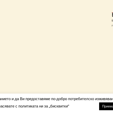
Г
анието и да Ви предоставяме по-добро потребителско изживяван
ласявате с политиката ни за „бисквитки“
настройки
nfo@barometar.net
Прием
За нас
| Приятели: