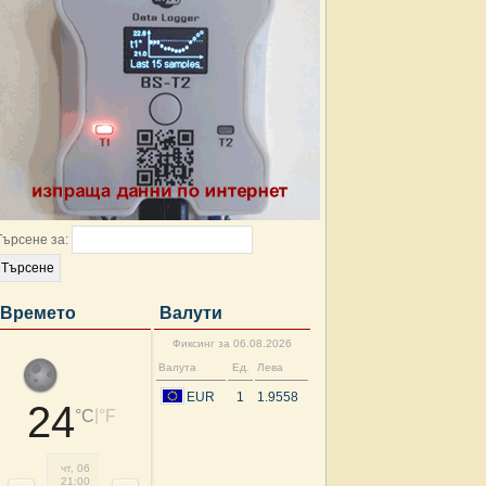
Търсене за:
Времето
Валути
Фиксинг за 06.08.2026
Валута
Ед.
Лева
EUR
1
1.9558
24
|
°C
°F
чт, 06
пт, 07
пт, 07
пт, 07
пт, 07
пт, 07
пт, 07
пт, 
21:00
00:00
03:00
06:00
09:00
12:00
15:00
18: