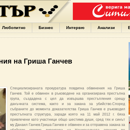
Варна
България
Иван
Портних
Facebook
ЕС
Любопитно
Бизнес
Интервю
Анализи
Борисов
Европа
САЩ
жени
Кирил
Йорданов
ния на Гриша Ганчев
българи
вода
Български
София
Гърция
Специализираната прокуратура повдигна обвинения на Гриша
бизнес
Ганчев. Той е обвинен в ръководене на организирана престъпна
google
група, създадена с цел да извършва престъпления срещу
деца
данъчната система, както и за закана за убийство.Според
Бербатов
събраните до момента доказателства Гриша Ганчев е ръководил
ГЕРБ
престъпната структура, заради която на 11 май 2012 г. бяха
привлечени като участници общо шестима души, сред тях и синът
му Данаил Ганчев.Гриша Ганчев е обвинен и за отправена закана за