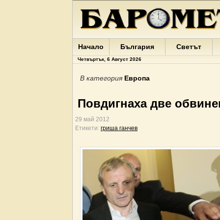
Начало
България
Светът
Четвъртък, 6 Август 2026
В категория
Европа
Повдигнаха две обвине
29 май 2012
Етикети:
гриша ганчев