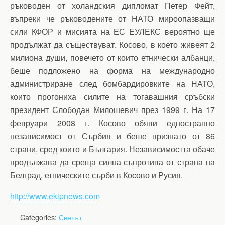
ръководен от холандския дипломат Петер Фейт,
въпреки че ръководените от НАТО мироопазващи
сили КФОР и мисията на ЕС ЕУЛЕКС вероятно ще
продължат да съществуват. Косово, в което живеят 2
милиона души, повечето от които етнически албанци,
беше подложено на форма на международно
администриране след бомбардировките на НАТО,
които прогониха силите на тогавашния сръбски
президент Слободан Милошевич през 1999 г. На 17
февруари 2008 г. Косово обяви едностранно
независимост от Сърбия и беше признато от 86
страни, сред които и България. Независимостта обаче
продължава да среща силна съпротива от страна на
Белград, етническите сърби в Косово и Русия.
http://www.ekipnews.com
Categories:
Светът