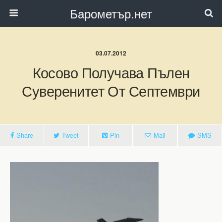
Барометър.нет
03.07.2012
Косово Получава Пълен
Суверенитет От Септември
Share
Tweet
Pin
Mail
SMS