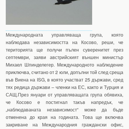
Международната управляваща група, която
наблюдава независимостта на Косово, реши, че
територията ще получи пълен суверенитет през
септември, заяви австрийският външен министър
Михаел Шпинделегер. Международното наблюдение
приключва, считано от 2 юли, допълни той след среща
във Виена на ISG, в която участват 25 държави, сред
тях редица държави – членки на ЕС, както и Турция и
САЩ.През януари от управляващата група обявиха,
че Косово е постигнал такъв напредък, че
„наблюдаваната независимост” може да бъде
отменена до края на годината. Това ще включва
закриване на Международния граждански офис,