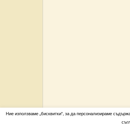
Ние използваме „бисквитки“, за да персонализираме съдърж
съг
Всички права запазени barometar.net © 2026 i