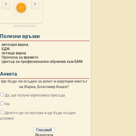
OpenWeatherMap
Полезни връзки
автогара варна
БДЖ
летище варна
Прогноза за времето
Център за професионално обучение към БМФ
Анкета
Ще бъде ли осъден за рекет и корупция кметът
на Варна, Благомир Коцев?
Да, ще получи ефективна присъда
Не
Делото ще се протака и ще бъде осъден
условно
Резултати