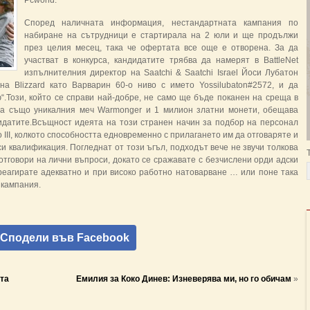
Pcworld.
Според наличната информация, нестандартната кампания по
набиране на сътрудници е стартирала на 2 юли и ще продължи
през целия месец, така че офертата все още е отворена. За да
участват в конкурса, кандидатите трябва да намерят в BattleNet
изпълнителния директор на Saatchi & Saatchi Israel Йоси Лубатон
 на Blizzard като Варварин 60-о ниво с името Yossilubaton#2572, и да
“.Този, който се справи най-добре, не само ще бъде поканен на среща в
да също уникалния меч Warmonger и 1 милион златни монети, обещава
датите.Всъщност идеята на този странен начин за подбор на персонал
o III, колкото способността едновременно с прилагането им да отговаряте и
си квалификация. Погледнат от този ъгъл, подходът вече не звучи толкова
отговори на лични въпроси, докато се сражавате с безчислени орди адски
 реагирате адекватно и при високо работно натоварване … или поне така
 кампания.
Сподели във Facebook
та
Емилия за Коко Динев: Изневерява ми, но го обичам
»