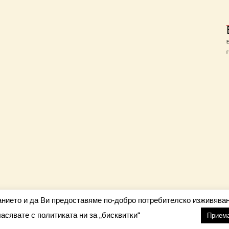
Г
анието и да Ви предоставяме по-добро потребителско изживяван
ласявате с политиката ни за „бисквитки“
настройки
nfo@barometar.net
Прием
За нас
| Приятели: