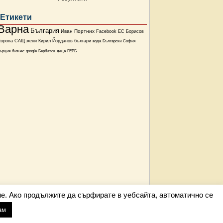
Етикети
Варна
България
Иван Портних
Facebook
ЕС
Борисов
Европа
САЩ
жени
Кирил Йорданов
българи
вода
Български
София
ърция
бизнес
google
Бербатов
деца
ГЕРБ
е. Ако продължите да сърфирате в уебсайта, автоматично се
ам