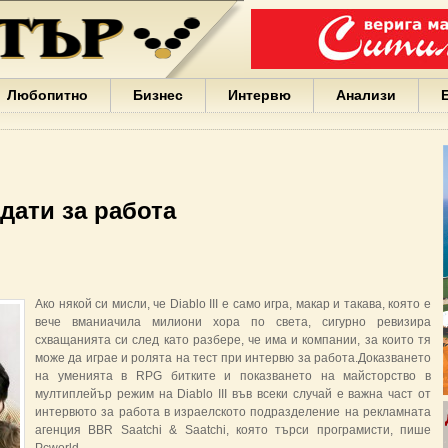
Варна
България
Иван
Портних
Facebook
ЕС
Любопитно
Бизнес
Интервю
Анализи
Борисов
Европа
САЩ
жени
Кирил
Йорданов
идати за работа
българи
вода
Български
София
Гърция
Ако някой си мисли, че Diablo III е само игра, макар и такава, която е
бизнес
вече вманиачила милиони хора по света, сигурно ревизира
google
схващанията си след като разбере, че има и компании, за които тя
деца
може да играе и ролята на тест при интервю за работа.Доказването
Бербатов
на уменията в RPG битките и показването на майсторство в
ГЕРБ
мултиплейър режим на Diablo III във всеки случай е важна част от
интервюто за работа в израелското подразделение на рекламната
агенция BBR Saatchi & Saatchi, която търси програмисти, пише