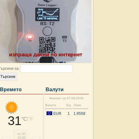
Търсене за:
Времето
Валути
Фиксинг за 07.08.2026
Валута
Ед.
Лева
EUR
1
1.9558
31
|
°C
°F
пт, 07
пт, 07
пт, 07
сб, 08
сб, 08
сб, 08
сб, 08
сб, 
15:00
18:00
21:00
00:00
03:00
06:00
09:00
12: