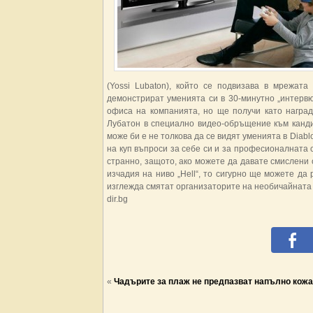
(Yossi Lubaton), който се подвизава в мрежата
демонстрират уменията си в 30-минутно „интервю
офиса на компанията, но ще получи като награ
Лубатон в специално видео-обръщение към канди
може би е не толкова да се видят уменията в Diabl
на куп въпроси за себе си и за професионалната 
странно, защото, ако можете да давате смислени 
изчадия на ниво „Hell“, то сигурно ще можете да
изглежда смятат организаторите на необичайната
dir.bg
«
Чадърите за плаж не предпазват напълно кожа