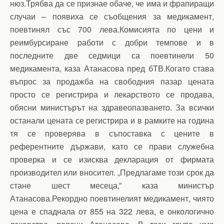
нюз.Трябва да се признае обаче, че има и фрапиращи
случаи – появиха се съобщения за медикамент,
поевтинял със 700 лева.Комисията по цени и
реимбурсиране работи с добри темпове и в
последните две седмици са поевтинели 50
медикамента, каза Атанасова пред бТВ.Когато става
въпрос за продажба на свободния пазар цената
просто се регистрира и лекарството се продава,
обясни министърът на здравеопазването. За всички
останали цената се регистрира и в рамките на година
тя се проверява в съпоставка с цените в
референтните държави, като се прави служебна
проверка и се изисква декларация от фирмата
производител или вносител. „Предлагаме този срок да
стане шест месеца,” каза министър
Атанасова.Рекордно поевтинелият медикамент, чиято
цена е спаднала от 855 на 322 лева, е онкологично