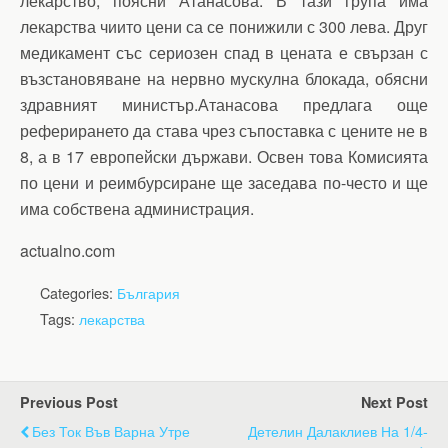
лекарство, поясни Атанасова. В тази група има
лекарства чиито цени са се понижили с 300 лева. Друг
медикамент със сериозен спад в цената е свързан с
възстановяване на нервно мускулна блокада, обясни
здравният министър.Атанасова предлага още
реферирането да става чрез съпоставка с цените не в
8, а в 17 европейски държави. Освен това Комисията
по цени и реимбурсиране ще заседава по-често и ще
има собствена администрация.
actualno.com
Categories:
България
Tags:
лекарства
Previous Post
Next Post
Без Ток Във Варна Утре
Детелин Далаклиев На 1/4-