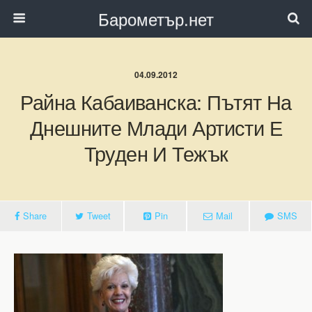
Барометър.нет
04.09.2012
Райна Кабаиванска: Пътят На
Днешните Млади Артисти Е
Труден И Тежък
Share
Tweet
Pin
Mail
SMS