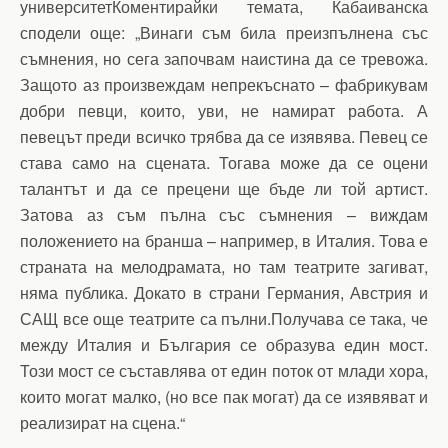
университетКоментирайки темата, Кабаиванска
сподели още: „Винаги съм била преизпълнена със
съмнения, но сега започвам наистина да се тревожа.
Защото аз произвеждам непрекъснато – фабрикувам
добри певци, които, уви, не намират работа. А
певецът преди всичко трябва да се изявява. Певец се
става само на сцената. Тогава може да се оцени
талантът и да се прецени ще бъде ли той артист.
Затова аз съм пълна със съмнения – виждам
положението на бранша – например, в Италия. Това е
страната на мелодрамата, но там театрите загиват,
няма публика. Докато в страни Германия, Австрия и
САЩ все още театрите са пълни.Получава се така, че
между Италия и България се образува един мост.
Този мост се съставлява от един поток от млади хора,
които могат малко, (но все пак могат) да се изявяват и
реализират на сцена.“