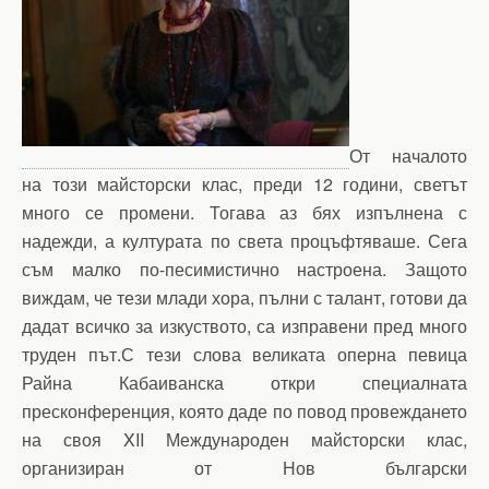
От началото
на този майсторски клас, преди 12 години, светът
много се промени. Тогава аз бях изпълнена с
надежди, а културата по света процъфтяваше. Сега
съм малко по-песимистично настроена. Защото
виждам, че тези млади хора, пълни с талант, готови да
дадат всичко за изкуството, са изправени пред много
труден път.С тези слова великата оперна певица
Райна Кабаиванска откри специалната
пресконференция, която даде по повод провеждането
на своя XII Международен майсторски клас,
организиран от Нов български