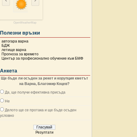
OpenWeatherMap
Полезни връзки
автогара варна
БДЖ
летище варна
Прогноза за времето
Център за професионално обучение към БМФ
Анкета
Ще бъде ли осъден за рекет и корупция кметът
на Варна, Благомир Коцев?
Да, ще получи ефективна присъда
Не
Делото ще се протака и ще бъде осъден
условно
Резултати