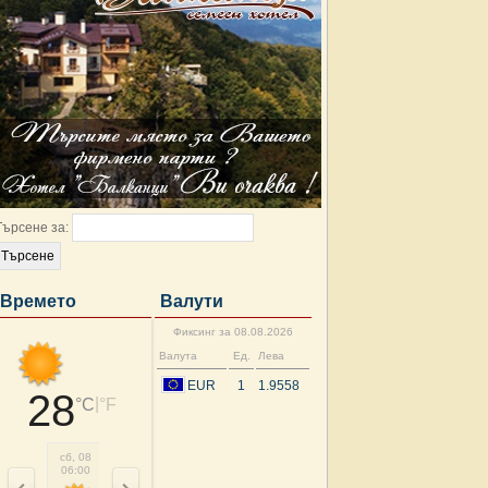
Търсене за:
Времето
Валути
Фиксинг за 08.08.2026
Валута
Ед.
Лева
EUR
1
1.9558
28
|
°C
°F
сб, 08
сб, 08
сб, 08
сб, 08
сб, 08
сб, 08
нд, 09
нд, 
06:00
09:00
12:00
15:00
18:00
21:00
00:00
03: