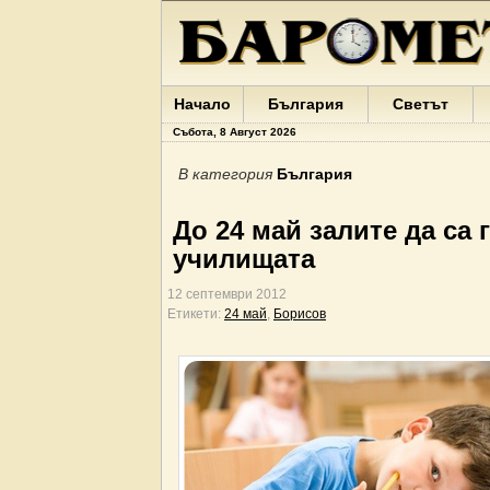
Начало
България
Светът
Събота, 8 Август 2026
В категория
България
До 24 май залите да са 
училищата
12 септември 2012
Етикети:
24 май
,
Борисов