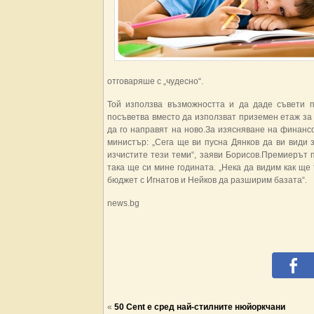
отговаряше с „чудесно“.
Той използва възможността и да даде съвети 
посъветва вместо да използват приземен етаж за 
да го направят на ново.За изясняване на финанс
министър: „Сега ще ви пусна Дянков да ви види 
изчистите тези теми“, заяви Борисов.Премиерът п
така ще си мине годината. „Нека да видим как ще
бюджет с Игнатов и Нейков да разширим базата“.
news.bg
«
50 Cent е сред най-стилните нюйоркчани