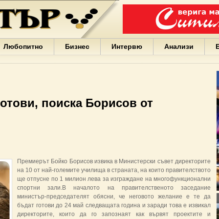
Варна
България
Иван
Портних
Facebook
ЕС
Любопитно
Бизнес
Интервю
Анализи
Борисов
Европа
САЩ
жени
Кирил
Йорданов
готови, поиска Борисов от
българи
вода
Български
София
Гърция
бизнес
google
Премиерът Бойко Борисов извика в Министерски съвет директорите
деца
на 10 от най-големите училища в страната, на които правителството
Бербатов
ще отпусне по 1 милион лева за изграждане на многофункционални
ГЕРБ
спортни зали.В началото на правителственото заседание
министър-председателят обясни, че неговото желание е те да
бъдат готови до 24 май следващата година и заради това е извикал
директорите, които да го запознаят как вървят проектите и