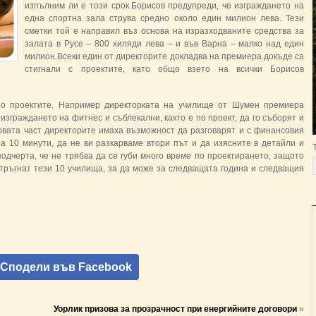
изпълним ли е този срок.Борисов предупреди, че изграждането на
една спортна зала струва средно около един милион лева. Тези
сметки той е направил въз основа на изразходваните средства за
залата в Русе – 800 хиляди лева – и във Варна – малко над един
милион.Всеки един от директорите докладва на премиера докъде са
стигнали с проектите, като общо взето на всички Борисов
по проектите. Например директорката на училище от Шумен премиера
изграждането на фитнес и съблекални, както е по проект, да го съборят и
овата част директорите имаха възможност да разговарят и с финансовия
за 10 минути, да не ви разкарваме втори път и да изясните в детайли и
одчерта, че не трябва да се губи много време по проектирането, защото
 тръгнат тези 10 училища, за да може за следващата година и следващия
Сподели във Facebook
Уорлик призова за прозрачност при енергийните договори
»