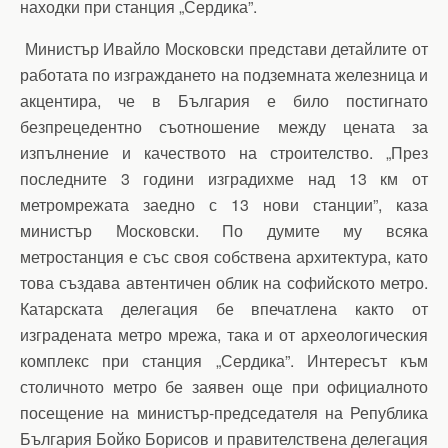
находки при станция „Сердика”.
Министър Ивайло Московски представи детайлите от
работата по изграждането на подземната железница и
акцентира, че в България е било постигнато
безпрецедентно съотношение между цената за
изпълнение и качеството на строителство. „През
последните 3 години изградихме над 13 км от
метромрежата заедно с 13 нови станции”, каза
министър Московски. По думите му всяка
метростанция е със своя собствена архитектура, като
това създава автентичен облик на софийското метро.
Катарската делегация бе впечатлена както от
изградената метро мрежа, така и от археологическия
комплекс при станция „Сердика”. Интересът към
столичното метро бе заявен още при официалното
посещение на министър-председателя на Република
България Бойко Борисов и правителствена делегация