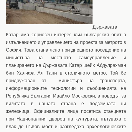
Държавата
Катар има сериозен интерес към българския опит в
изпълнението и управлението на проекта за метрото в
София. Това стана ясно при днешното посещение на
министъра на местното самоуправление и
планирането на Държавата Катар шейх Абдулрахман
бин Халифа Ал Тани в столичното метро. Той бе
придружаван от министърa на транспорта,
информационните технологии и съобщенията на
Република България Ивайло Московски, а поводът за
визитата в нашата страна е подземната ни
железница. Официалните лица посетиха станцията
при Националния дворец на културата, пътуваха с
влак до Лъвов мост и разгледаха археологическите