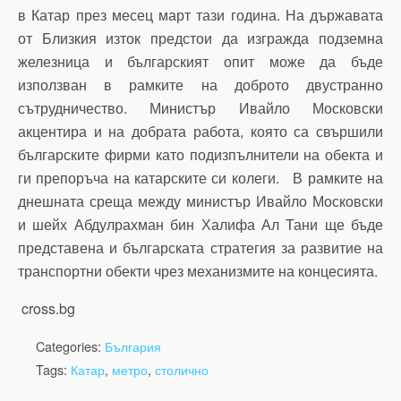
в Катар през месец март тази година. На държавата
от Близкия изток предстои да изгражда подземна
железница и българският опит може да бъде
използван в рамките на доброто двустранно
сътрудничество. Министър Ивайло Московски
акцентира и на добрата работа, която са свършили
българските фирми като подизпълнители на обекта и
ги препоръча на катарските си колеги. В рамките на
днешната среща между министър Ивайло Московски
и шейх Абдулрахман бин Халифа Ал Тани ще бъде
представена и българската стратегия за развитие на
транспортни обекти чрез механизмите на концесията.
cross.bg
Categories:
България
Tags:
Катар
,
метро
,
столично