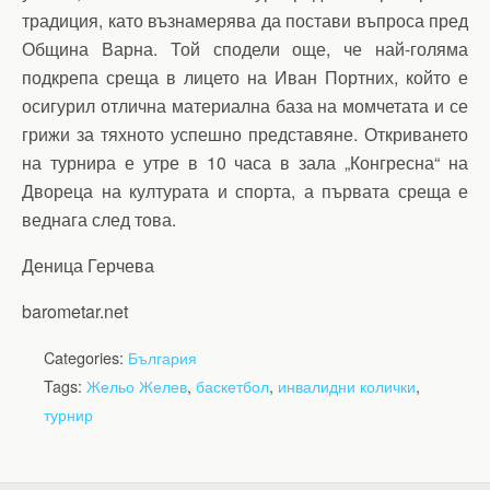
традиция, като възнамерява да постави въпроса пред
Община Варна. Той сподели още, че най-голяма
подкрепа среща в лицето на Иван Портних, който е
осигурил отлична материална база на момчетата и се
грижи за тяхното успешно представяне. Откриването
на турнира е утре в 10 часа в зала „Конгресна“ на
Двореца на културата и спорта, а първата среща е
веднага след това.
Деница Герчева
barometar.net
Categories:
България
Tags:
Жельо Желев
,
баскетбол
,
инвалидни колички
,
турнир