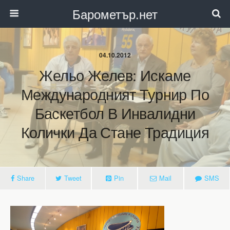
Барометър.нет
04.10.2012
Жельо Желев: Искаме
Международният Турнир По
Баскетбол В Инвалидни
Колички Да Стане Традиция
Share
Tweet
Pin
Mail
SMS