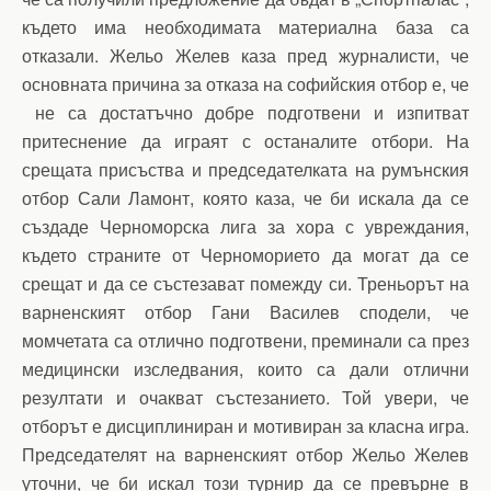
където има необходимата материална база са
отказали. Жельо Желев каза пред журналисти, че
основната причина за отказа на софийския отбор е, че
не са достатъчно добре подготвени и изпитват
притеснение да играят с останалите отбори. На
срещата присъства и председателката на румънския
отбор Сали Ламонт, която каза, че би искала да се
създаде Черноморска лига за хора с увреждания,
където страните от Черноморието да могат да се
срещат и да се състезават помежду си. Треньорът на
варненският отбор Гани Василев сподели, че
момчетата са отлично подготвени, преминали са през
медицински изследвания, които са дали отлични
резултати и очакват състезанието. Той увери, че
отборът е дисциплиниран и мотивиран за класна игра.
Председателят на варненският отбор Жельо Желев
уточни, че би искал този турнир да се превърне в