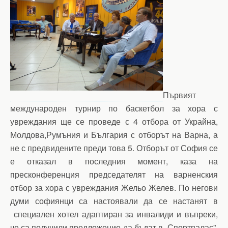
Първият
международен турнир по баскетбол за хора с
увреждания ще се проведе с 4 отбора от Украйна,
Молдова,Румъния и България с отборът на Варна, а
не с предвидените преди това 5. Отборът от София се
е отказал в последния момент, каза на
пресконференция председателят на варненския
отбор за хора с увреждания Жельо Желев. По негови
думи софиянци са настоявали да се настанят в
специален хотел адаптиран за инвалиди и въпреки,
че са получили предложение да бъдат в „Спортпалас”,