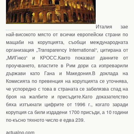
Италия зае
най-високото място от всички европейски страни по
мащаби на корупцията, съобщи международната
организация „Transparency International“, цитирана от
„МИГнюз“ и КРОСС.Както показват данните от
проучването, властите в Рим дори са изпреварили
държави като Гана и Македония.В доклада на
Комисията по превенция на корупцията се уточнява,
че успоредно с това в страната се забелязва спад на
броя на жалбите и присъдите.Като доказателство
бяха изтъкнати цифрите от 1996 г., когато заради
корупция са били издадени 1700 присъди, а 10 години
по-късно тяхното число е едва 239.
actualno.com