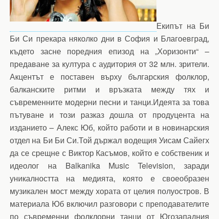
Екипът на Би
Би Си прекара няколко дни в София и Благоевград,
където засне поредния епизод на „Хоризонти“ –
предаване за култура с аудитория от 32 млн. зрители.
Акцентът е поставен върху българския фолклор,
балканските ритми и връзката между тях и
съвременните модерни песни и танци.Идеята за това
пътуване и този разказ дошла от продуцента на
изданието – Алекс Юб, който работи и в новинарския
отдел на Би Би Си.Той държал водещия Уисам Сайегх
да се срещне с Виктор Касъмов, който е собственик и
идеолог на Balkanika Music Television, заради
уникалността на медията, която е своеобразен
музикален мост между хората от целия полуостров. В
материала Юб включил разговори с преподавателите
по съвременни фолклорни танци от Югозападния