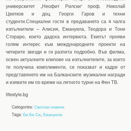
универскитет „Неофит Рилски“ проф. Николай
Цветков и доц. Георги Гаров и техни
студенти.Специални гости в предаването са 4 чалга
изпълнители – Алисия, Емануела, Теодора и Тони
Стораро, които дадоха интервюта. Екипът прояви
голям интерес към международните проекти на
четирите звезди и ги разпита подробно. Във филма,
освен актуалните клипове на изпълнителите, за които
те получиха комплименти, се показват и кадри от
представянето им на Балканските музикални награди
и изявите им по време на лятното турне на Фен ТВ.
lifestyle.bg
Categories:
Светски новини
Tags:
Би Би Си
,
Емануела