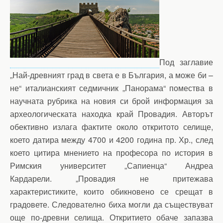
Под заглавие
„Най-древният град в света е в България, а може би –
не“ италианският седмичник „Панорама“ помества в
научната рубрика на новия си брой информация за
археологическата находка край Провадия. Авторът
обективно излага фактите около откритото селище,
което датира между 4700 и 4200 година пр. Хр., след
което цитира мнението на професора по история в
Римския университет „Сапиенца“ Андреа
Кардарели. „Провадия не притежава
характеристиките, които обикновено се срещат в
градовете. Следователно биха могли да съществуват
още по-древни селища. Откритието обаче запазва