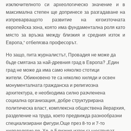
изключителното си археологическо значение и в
максимална степен ще допринесе за разгадаване на
изпреварващото развитие на югоизточната
европейска зона, която има фундаментална роля като
място за връзка между близкия и средния изток и
Европа,“ отбелязва професорът.
Но защо, пита журналистът, Провадия не може да
бъде смятана за най-древния град в Европа? „Един
град не може да има само няколко стотици
жители. Обикновено те са няколко хиляди и освен
монументалната гражданска и религиозна
архитектура, е необходима силно разчленена
социална организация, добре структурирана
политическа власт, комплексна обществена йерархия,
разделение на труда, което предвижда разнообразни
специализирани фигури.Още през 8-то и 7-то
хилядолетие пр. Хр. в Близкия изток съществуват