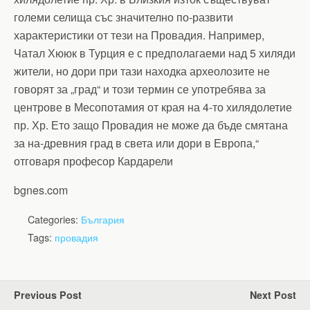
големи селища със значително по-развити
характеристики от тези на Провадия. Например,
Чатал Хююк в Турция е с предполагаеми над 5 хиляди
жители, но дори при тази находка археолозите не
говорят за „град“ и този термин се употребява за
центрове в Месопотамия от края на 4-то хилядолетие
пр. Хр. Ето защо Провадия не може да бъде смятана
за на-древния град в света или дори в Европа,“
отговаря професор Кардарели
bgnes.com
Categories:
България
Tags:
провадия
Previous Post
Next Post