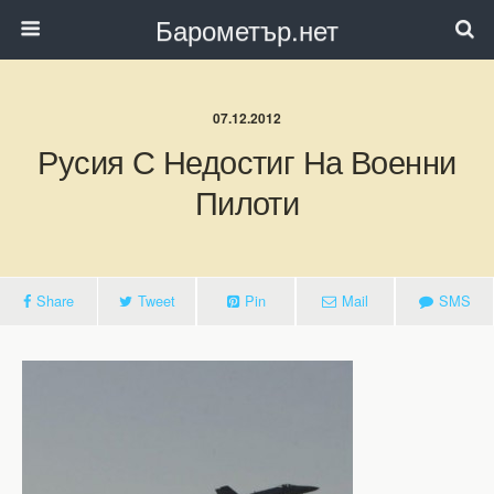
Барометър.нет
07.12.2012
Русия С Недостиг На Военни
Пилоти
Share
Tweet
Pin
Mail
SMS