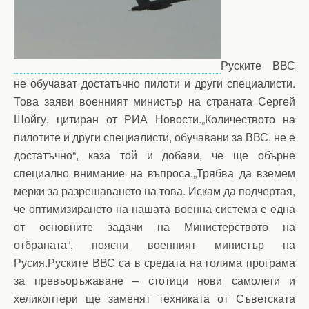
Руските ВВС
не обучават достатъчно пилоти и други специалисти.
Това заяви военният министър на страната Сергей
Шойгу, цитиран от РИА Новости.„Количеството на
пилотите и други специалисти, обучавани за ВВС, не е
достатъчно“, каза той и добави, че ще обърне
специално внимание на въпроса.„Трябва да вземем
мерки за разрешаването на това. Искам да подчертая,
че оптимизирането на нашата военна система е една
от основните задачи на Министерството на
отбраната“, поясни военният министър на
Русия.Руските ВВС са в средата на голяма програма
за превъоръжаване – стотици нови самолети и
хеликоптери ще заменят техниката от Съветската