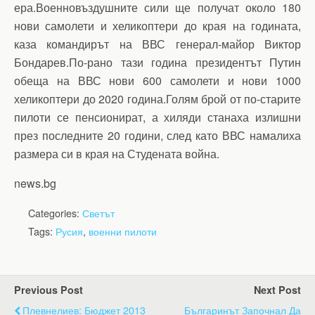
ера.Военновъздушните сили ще получат около 180
нови самолети и хеликоптери до края на годината,
каза командирът на ВВС генерал-майор Виктор
Бондарев.По-рано тази година президентът Путин
обеща на ВВС нови 600 самолети и нови 1000
хеликоптери до 2020 година.Голям брой от по-старите
пилоти се пенсионират, а хиляди станаха излишни
през последните 20 години, след като ВВС намалиха
размера си в края на Студената война.
news.bg
Categories:
Светът
Tags:
Русия
,
военни пилоти
Previous Post
Next Post
Плевнелиев: Бюджет 2013
Българинът Започнал Да