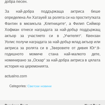
добра песен.
За най-добра поддържаща актриса беше
определена Ан Хатауей за ролята си на проститутката
Фантин в мюзикъла „Клетниците“, а Филип Сиймор
Хофман отнесе наградата за най-добър поддържащ
актьор за участието си в „Учителят“. Квензан
Уолис получи наградата за най-добър млад актьор или
актриса за ролята си в „Зверовете от дивия Юг“.9-
годишното момиче стана най-малкото дете,
номинирано за „Оскар” за най-добра актриса в цялата
история на церемонията.
actualno.com
Categories:
Светски новини