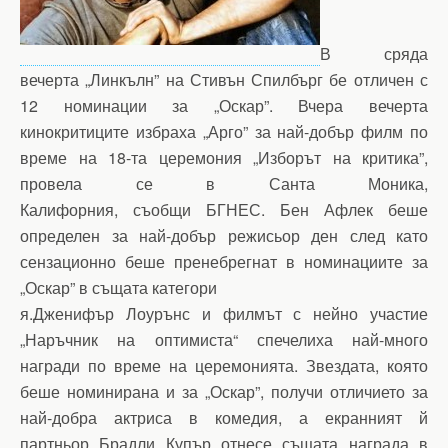
В сряда
вечерта „Линкълн” на Стивън Спилбърг бе отличен с
12 номинации за „Оскар”. Вчера вечерта
кинокритиците избраха „Арго” за най-добър филм по
време на 18-та церемония „Изборът на критика”,
провела се в Санта Моника,
Калифорния, съобщи БГНЕС. Бен Афлек беше
определен за най-добър режисьор ден след като
сензационно беше пренебрегнат в номинациите за
„Оскар” в същата категори
я.Дженифър Лоурънс и филмът с нейно участие
„Наръчник на оптимиста“ спечелиха най-много
награди по време на церемонията. Звездата, която
беше номинирана и за „Оскар”, получи отличието за
най-добра актриса в комедия, а екранният й
партньор Брадли Купър отнесе същата награда в