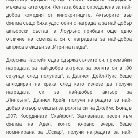
мъжката категория. Лентата беше определена за най-
добра комедия от кинокритиците. Актьорите във
филма също бяха удостоени с наградата за най-добър
актьорски състав, а Лоурънс прибави още едно
отличие на сметката си с наградата за най-добра
актриса в екшън за „Игри на глада“.
Джесика Частейн едва сдържа сълзите си, приемайки
наградата за най-добра актриса за ролята си в „30
секунди след полунощ“, а Даниел Дейл-Луис беше
аплодиран на крака след като излезе да получи
наградата си за най-добър актьор за
„Линкълн“. Даниел Крейг получи наградата за най-
добър актьор в екшън за ролята си на Джеймс Бонд в
„007: Координати Скайфол“. Заглавната песен към
филма на Адел, която по-рано вчера беше
номинирана за „Оскар”, получи наградата за най-