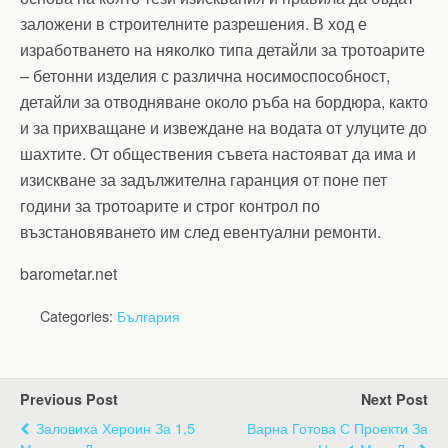
заложени в строителните разрешения. В ход е
изработването на няколко типа детайли за тротоарите
– бетонни изделия с различна носимоспособност,
детайли за отводняване около ръба на бордюра, както
и за прихващане и извеждане на водата от улуците до
шахтите. От обществения съвета настояват да има и
изискване за задължителна гаранция от поне пет
години за тротоарите и строг контрол по
възстановяването им след евентуални ремонти.
barometar.net
Categories:
България
Previous Post
Next Post
Заловиха Хероин За 1,5
Варна Готова С Проекти За