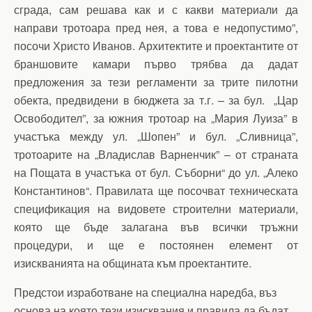
сграда, сам решава как и с какви материали да
направи тротоара пред нея, а това е недопустимо”,
посочи Христо Иванов. Архитектите и проектантите от
браншовите камари първо трябва да дадат
предложения за тези регламенти за трите пилотни
обекта, предвидени в бюджета за т.г. – за бул. „Цар
Освободител”, за южния тротоар на „Мария Луиза” в
участъка между ул. „Шопен” и бул. „Сливница”,
тротоарите на „Владислав Варненчик” – от страната
на Пощата в участъка от бул. Съборни“ до ул. „Алеко
Константинов“. Правилата ще посочват техническата
спецификация на видовете строителни материали,
която ще бъде залагана във всички тръжни
процедури, и ще е постоянен елемент от
изискванията на общината към проектантите.
Предстои изработване на специална наредба, въз
основа на която тези изисквания и правила да бъдат