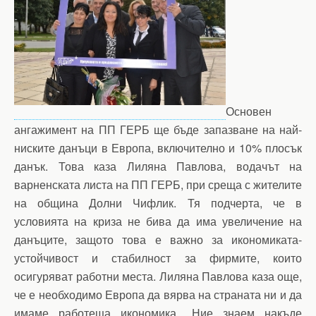
Основен
ангажимент на ПП ГЕРБ ще бъде запазване на най-
ниските данъци в Европа, включително и 10% плосък
данък. Това каза Лиляна Павлова, водачът на
варненската листа на ПП ГЕРБ, при среща с жителите
на община Долни Чифлик. Тя подчерта, че в
условията на криза не бива да има увеличение на
данъците, защото това е важно за икономиката-
устойчивост и стабилност за фирмите, които
осигуряват работни места. Лиляна Павлова каза още,
че е необходимо Европа да вярва на страната ни и да
имаме работеща икономика. „Ние знаем накъде