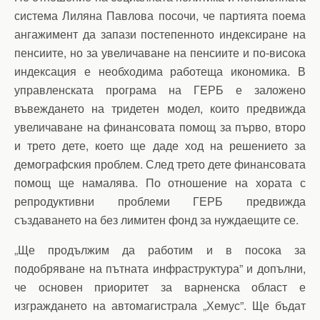
система Лиляна Павлова посочи, че партията поема
ангажимент да запази постепенното индексиране на
пенсиите, но за увеличаване на пенсиите и по-висока
индексация е необходима работеща икономика. В
управленската програма на ГЕРБ е заложено
въвеждането на тридетен модел, които предвижда
увеличаване на финансовата помощ за първо, второ
и трето дете, което ще даде ход на решението за
демографския проблем. След трето дете финансовата
помощ ще намалява. По отношение на хората с
репродуктивни проблеми ГЕРБ предвижда
създаването на без лимитен фонд за нуждаещите се.
„Ще продължим да работим и в посока за
подобряване на пътната инфраструктура” и допълни,
че основен приоритет за варненска област е
изграждането на автомагистрала „Хемус”. Ще бъдат