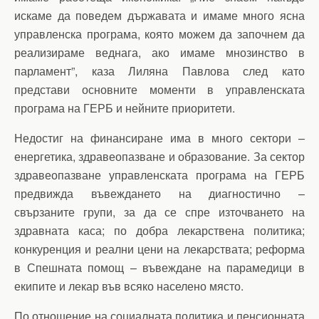
искаме да поведем държавата и имаме много ясна
управленска програма, която можем да започнем да
реализираме веднага, ако имаме мнозинство в
парламент”, каза Лиляна Павлова след като
представи основните моменти в управленската
програма на ГЕРБ и нейните приоритети.
Недостиг на финансиране има в много сектори –
енергетика, здравеопазване и образование. За сектор
здравеопазване управленската програма на ГЕРБ
предвижда въвеждането на диагностично –
свързаните групи, за да се спре източването на
здравната каса; по добра лекарствена политика;
конкуренция и реални цени на лекарствата; реформа
в Спешната помощ – въвеждане на парамедици в
екипите и лекар във всяко населено място.
По отношение на социалната политика и пенсионната