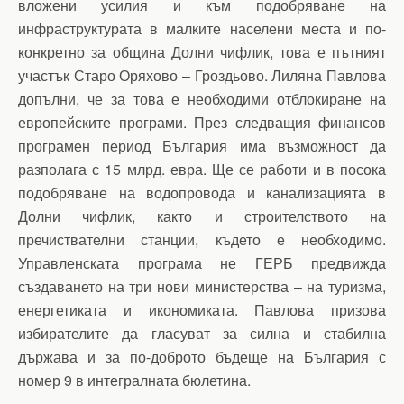
вложени усилия и към подобряване на
инфраструктурата в малките населени места и по-
конкретно за община Долни чифлик, това е пътният
участък Старо Оряхово – Гроздьово. Лиляна Павлова
допълни, че за това е необходими отблокиране на
европейските програми. През следващия финансов
програмен период България има възможност да
разполага с 15 млрд. евра. Ще се работи и в посока
подобряване на водопровода и канализацията в
Долни чифлик, както и строителството на
пречиствателни станции, където е необходимо.
Управленската програма не ГЕРБ предвижда
създаването на три нови министерства – на туризма,
енергетиката и икономиката. Павлова призова
избирателите да гласуват за силна и стабилна
държава и за по-доброто бъдеще на България с
номер 9 в интегралната бюлетина.