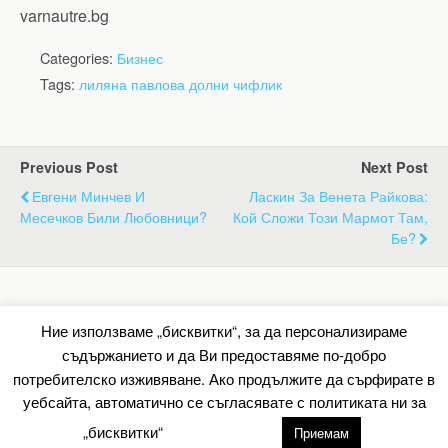
varnautre.bg
Categories:
Бизнес
Tags:
лиляна павлова долни чифлик
Previous Post
Next Post
Евгени Минчев И
Ласкин За Венета Райкова:
Месечков Били Любовници?
Кой Сложи Този Мармот Там,
Бе?
Back to top
Ние използваме „бисквитки“, за да персонализираме
съдържанието и да Ви предоставяме по-добро
Mobile
Desktop
потребителско изживяване. Ако продължите да сърфирате в
уебсайта, автоматично се съгласявате с политиката ни за
All content Copyright Барометър.нет
„бисквитки“
настройки
Приемам