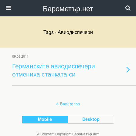
Барометър.нет
Tags › Авиодиспечери
09.08.2011
Германските авиодиспечери
отмениха стачката си
Back to top
Mobile
Desktop
All content Copyright Барометър.нет