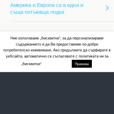
Америка и Европа са в една и
съща потъваща лодка
Back to top
Ние използваме „бисквитки“, за да персонализираме
съдържанието и да Ви предоставяме по-добро
Mobile
Desktop
потребителско изживяване. Ако продължите да сърфирате в
уебсайта, автоматично се съгласявате с политиката ни за
All content Copyright Барометър.нет
„бисквитки“
настройки
Приемам