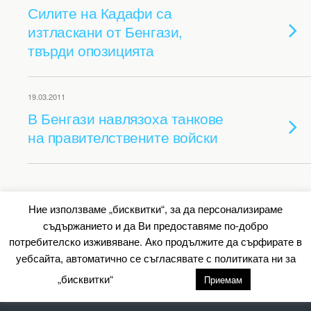
Силите на Кадафи са
изтласкани от Бенгази,
твърди опозицията
19.03.2011
В Бенгази навлязоха танкове
на правителствените войски
Back to top
Ние използваме „бисквитки“, за да персонализираме
съдържанието и да Ви предоставяме по-добро
Mobile
Desktop
потребителско изживяване. Ако продължите да сърфирате в
уебсайта, автоматично се съгласявате с политиката ни за
All content Copyright Барометър.нет
„бисквитки“
настройки
Приемам