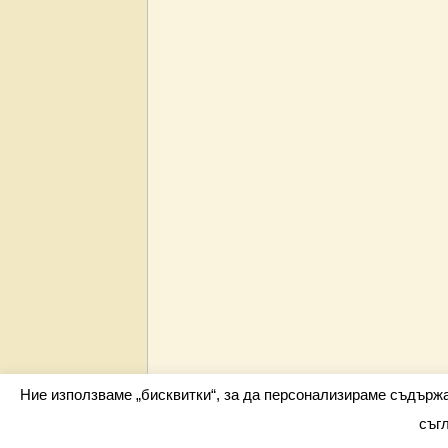
Ние използваме „бисквитки“, за да персонализираме съдърж
съг
Всички права запазени barometar.net © 2026 i