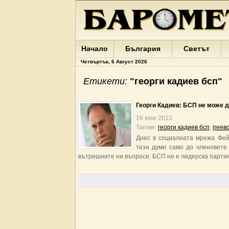
Начало
България
Светът
Четвъртък, 6 Август 2026
Етикети:
"георги кадиев бсп"
Георги Кадиев: БСП не може д
16 юни 2013
Тагове:
георги кадиев бсп
,
пеев
Днес в социалната мрежа Фей
тези думи само до членовете
вътрешните ни въпроси. БСП не е лидерска партия и