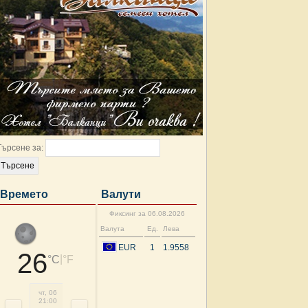
Търсене за:
Времето
Валути
Фиксинг за 06.08.2026
Валута
Ед.
Лева
EUR
1
1.9558
26
|
°C
°F
чт, 06
пт, 07
пт, 07
пт, 07
пт, 07
пт, 07
пт, 07
пт, 
21:00
00:00
03:00
06:00
09:00
12:00
15:00
18: