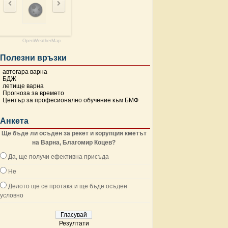
OpenWeatherMap
Полезни връзки
автогара варна
БДЖ
летище варна
Прогноза за времето
Център за професионално обучение към БМФ
Анкета
Ще бъде ли осъден за рекет и корупция кметът
на Варна, Благомир Коцев?
Да, ще получи ефективна присъда
Не
Делото ще се протака и ще бъде осъден
условно
Резултати