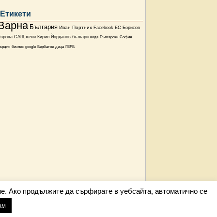
Етикети
Варна
България
Иван Портних
Facebook
ЕС
Борисов
Европа
САЩ
жени
Кирил Йорданов
българи
вода
Български
София
ърция
бизнес
google
Бербатов
деца
ГЕРБ
е. Ако продължите да сърфирате в уебсайта, автоматично се
ам