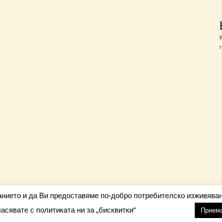
Г
анието и да Ви предоставяме по-добро потребителско изживяван
ласявате с политиката ни за „бисквитки“
настройки
nfo@barometar.net
Прием
За нас
| Приятели: