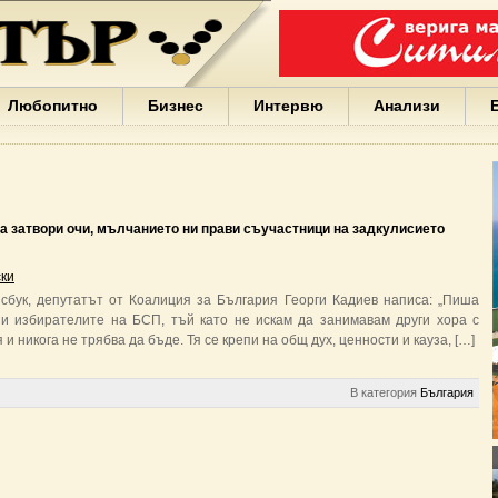
Варна
България
Иван
Портних
Facebook
ЕС
Любопитно
Бизнес
Интервю
Анализи
Борисов
Европа
САЩ
жени
Кирил
Йорданов
а затвори очи, мълчанието ни прави съучастници на задкулисието
българи
вода
ски
Български
сбук, депутатът от Коалиция за България Георги Кадиев написа: „Пиша
София
 и избирателите на БСП, тъй като не искам да занимавам други хора с
Гърция
 никога не трябва да бъде. Тя се крепи на общ дух, ценности и кауза, […]
бизнес
google
деца
В категория
България
Бербатов
ГЕРБ