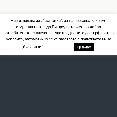
Back to top
Ние използваме „бисквитки“, за да персонализираме
съдържанието и да Ви предоставяме по-добро
Mobile
Desktop
потребителско изживяване. Ако продължите да сърфирате в
уебсайта, автоматично се съгласявате с политиката ни за
All content Copyright Барометър.нет
„бисквитки“
настройки
Приемам