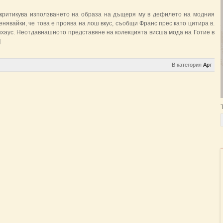
критикува използването на образа на дъщеря му в дефилето на модния
нявайки, че това е проява на лош вкус, съобщи Франс прес като цитира в.
нхаус. Неотдавнашното представяне на колекцията висша мода на Готие в
]
В категория
Арт