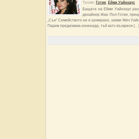
Тагове:
Готие
,
Ейми Уайнхаус
Бащата на Ейми Уайнхаус раз
дизайнер Жан Пол Готие, преце
„Сън“.Семейството ни е шокирано, заяви Мич Уай
Париж предизвика изненада, тъй като възкреси […