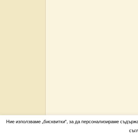
Ние използваме „бисквитки“, за да персонализираме съдърж
съг
Всички права запазени barometar.net © 2026 i