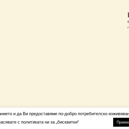
Г
анието и да Ви предоставяме по-добро потребителско изживяван
ласявате с политиката ни за „бисквитки“
настройки
nfo@barometar.net
Прием
За нас
| Приятели: