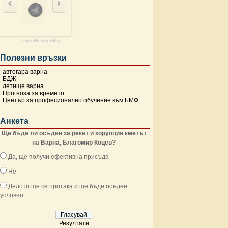
OpenWeatherMap
Полезни връзки
автогара варна
БДЖ
летище варна
Прогноза за времето
Център за професионално обучение към БМФ
Анкета
Ще бъде ли осъден за рекет и корупция кметът
на Варна, Благомир Коцев?
Да, ще получи ефективна присъда
Не
Делото ще се протака и ще бъде осъден
условно
Резултати