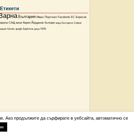
Етикети
Варна
България
Иван Портних
Facebook
ЕС
Борисов
Европа
САЩ
жени
Кирил Йорданов
българи
вода
Български
София
ърция
бизнес
google
Бербатов
деца
ГЕРБ
е. Ако продължите да сърфирате в уебсайта, автоматично се
ам