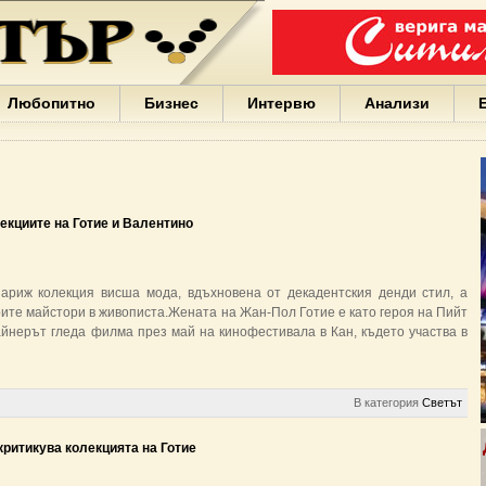
Варна
България
Иван
Портних
Facebook
ЕС
Любопитно
Бизнес
Интервю
Анализи
Борисов
Европа
САЩ
жени
Кирил
Йорданов
екциите на Готие и Валентино
българи
вода
Български
ариж колекция висша мода, вдъхновена от декадентския денди стил, а
София
ите майстори в живописта.Жената на Жан-Пол Готие е като героя на Пийт
Гърция
айнерът гледа филма през май на кинофестивала в Кан, където участва в
бизнес
google
деца
Бербатов
В категория
Светът
ГЕРБ
ритикува колекцията на Готие