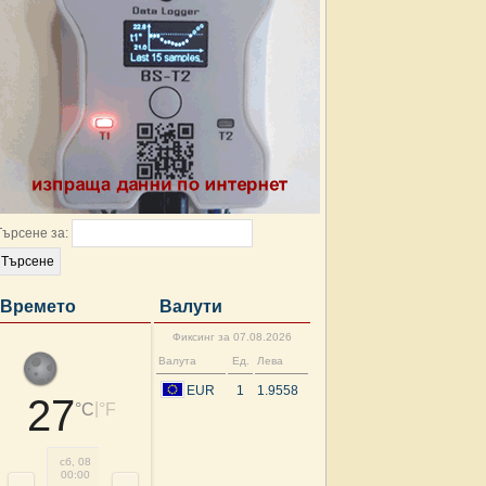
Търсене за:
Времето
Валути
Фиксинг за 07.08.2026
Валута
Ед.
Лева
EUR
1
1.9558
27
|
°C
°F
сб, 08
сб, 08
сб, 08
сб, 08
сб, 08
сб, 08
сб, 08
сб, 
00:00
03:00
06:00
09:00
12:00
15:00
18:00
21: