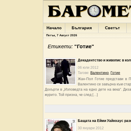
Начало
България
Светът
Петък, 7 Август 2026
Етикети:
"Готие"
Декадентство и живопис в кол
06 юли 2012
Тагове:
Валентино
,
Готие
Жан-Пол Готие представи в П
Валентино се завърна към стар
Дохърти в „Изповедта на едно дете на века“. Диз
журито. Той призна, че след […]
Бащата на Ейми Уайнхаус разк
30 януари 2012