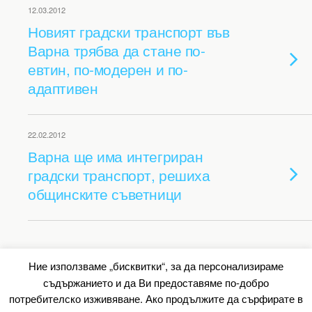
12.03.2012
Новият градски транспорт във
Варна трябва да стане по-
евтин, по-модерен и по-
адаптивен
22.02.2012
Варна ще има интегриран
градски транспорт, решиха
общинските съветници
Back to top
Ние използваме „бисквитки“, за да персонализираме
съдържанието и да Ви предоставяме по-добро
Mobile
Desktop
потребителско изживяване. Ако продължите да сърфирате в