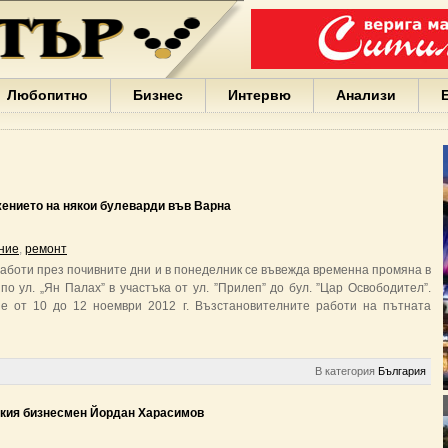
Варна
България
Иван
Портних
Facebook
ЕС
Любопитно
Бизнес
Интервю
Анализи
Борисов
Европа
САЩ
жени
Кирил
Йорданов
ението на някои булеварди във Варна
българи
вода
ние
,
ремонт
Български
аботи през почивните дни и в понеделник се въвежда временна промяна в
София
о ул. „Ян Палах” в участъка от ул. ”Прилеп” до бул. ”Цар Освободител”.
Гърция
е от 10 до 12 ноември 2012 г. Възстановителните работи на пътната
бизнес
google
деца
Бербатов
В категория
България
ГЕРБ
ския бизнесмен Йордан Харасимов