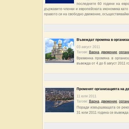
последните 60 години на евро
държавите-членки и европейската икономика като
правото си на свободно движение, осъществявайки
Въвеждат промяна в организа
03 август 2011
Тагове:
Варна
,
движение
,
орган
Временна промяна в организа
въвежда от 4 до 6 август 2011 
Променят организацията на д
11 юли 2011
Тагове:
Варна
,
движение
,
орган
Поради извършващата се рекон
31 юли 2011 година се въвежд