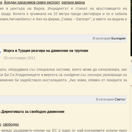
ие
,
йордан харасимов север експорт
,
рапани варна
ние в центъра на Варна. Инцидентът е станал на кръстовището на
 града. Колата е гръмнала на 10 метра преди светофара и се е забила
човек.Автомобилът е бил на фирма „Север – Експорт“, а името на водача е
В категория
България
Морга в Турция реагира на движение на трупове
26 септември 2011
рга, оборудвана със специална система, която може да сигнализира, ако
Би Би Си.Хладилниците в моргата са снабдени със сензори, реагиращи на
ижение би зaдействало инсталацията. „Ако човек, обявен от лекарите за
В категория
Светът
а Директивата за свободно движение
е
,
свободно
 между държавите-членки на ЕС е един от най-осезаемите успехи през