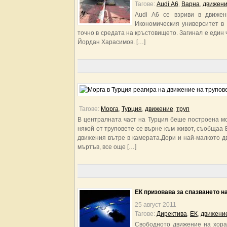
Тагове:
Audi А6
,
Варна
,
движен
Audi А6 се взриви в движе
Икономическия университет в
точно в средата на кръстовището. Загинал е един 
Йордан Харасимов. […]
Тагове:
Морга
,
Турция
,
движение
,
труп
В централната част на Турция беше построена мо
някой от труповете се върне към живот, съобщаа 
движения вътре в камерата.Дори и най-малкото дв
мъртъв, все още […]
ЕК призовава за спазването н
25 август 2011
Тагове:
Директива
,
ЕК
,
движени
Свободното движение на хора