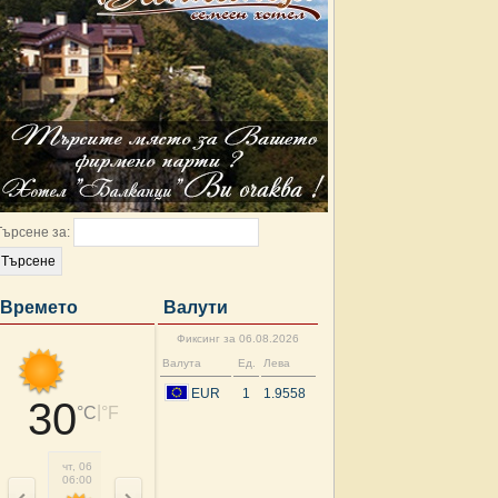
Търсене за:
Времето
Валути
Фиксинг за 06.08.2026
Валута
Ед.
Лева
EUR
1
1.9558
30
|
°C
°F
чт, 06
чт, 06
чт, 06
чт, 06
чт, 06
чт, 06
пт, 07
пт, 
06:00
09:00
12:00
15:00
18:00
21:00
00:00
03: