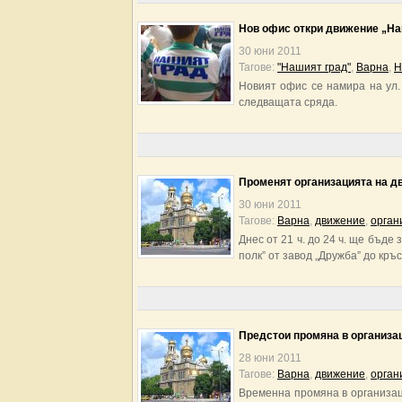
Нов офис откри движение „На
30 юни 2011
Тагове:
"Нашият град"
,
Варна
,
Н
Новият офис се намира на ул.
следващата сряда.
Променят организацията на д
30 юни 2011
Тагове:
Варна
,
движение
,
орган
Днес от 21 ч. до 24 ч. ще бъд
полк” от завод „Дружба” до кръ
Предстои промяна в организа
28 юни 2011
Тагове:
Варна
,
движение
,
орган
Временна промяна в организац