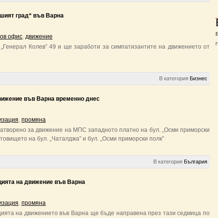
шият град“ във Варна
ов офис
,
движение
Г
 „Генерал Колев” 49 и ще заработи за симпатизантите на движението от
В категория
Бизнес
вижение във Варна временно днес
изация
,
промяна
е затворено за движение на МПС западното платно на бул. „Осми приморски
стовището на бул. „Чаталджа” и бул. „Осми приморски полк”
В категория
България
цията на движение във Варна
изация
,
промяна
ията на движението във Варна ще бъде направена през тази седмица по