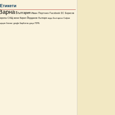
Етикети
Варна
България
Иван Портних
Facebook
ЕС
Борисов
Европа
САЩ
жени
Кирил Йорданов
българи
вода
Български
София
ърция
бизнес
google
Бербатов
деца
ГЕРБ