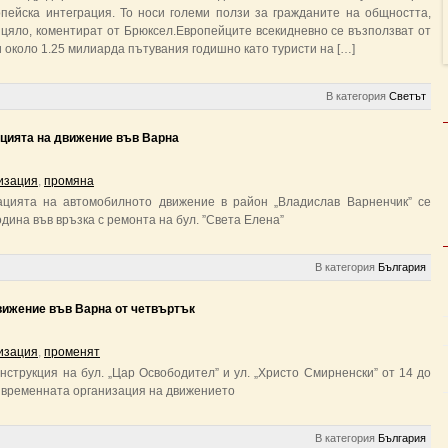
пейска интеграция. То носи големи ползи за гражданите на общността,
 цяло, коментират от Брюксел.Европейците всекидневно се възползват от
 около 1.25 милиарда пътувания годишно като туристи на […]
В категория
Светът
цията на движение във Варна
изация
,
промяна
цията на автомобилното движение в район „Владислав Варненчик” се
година във връзка с ремонта на бул. ”Света Елена”
В категория
България
вижение във Варна от четвъртък
изация
,
променят
струкция на бул. „Цар Освободител” и ул. „Христо Смирненски” от 14 до
а временната организация на движението
В категория
България