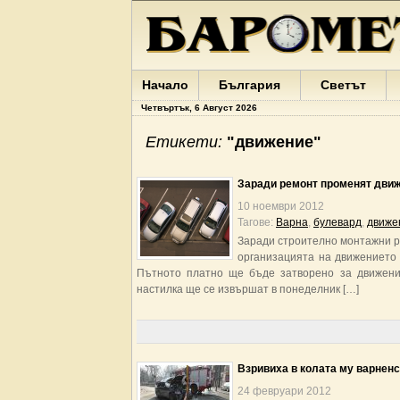
Начало
България
Светът
Четвъртък, 6 Август 2026
Етикети:
"движение"
Заради ремонт променят движ
10 ноември 2012
Тагове:
Варна
,
булевард
,
движе
Заради строително монтажни р
организацията на движението п
Пътното платно ще бъде затворено за движени
настилка ще се извършат в понеделник […]
Взривиха в колата му варнен
24 февруари 2012