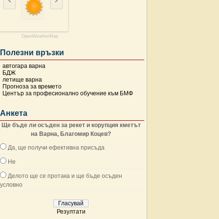
OpenWeatherMap
Полезни връзки
автогара варна
БДЖ
летище варна
Прогноза за времето
Център за професионално обучение към БМФ
Анкета
Ще бъде ли осъден за рекет и корупция кметът
на Варна, Благомир Коцев?
Да, ще получи ефективна присъда
Не
Делото ще се протака и ще бъде осъден
условно
Резултати