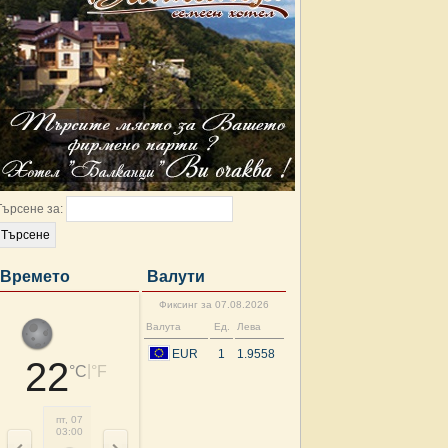
Търсене за:
Времето
Валути
Фиксинг за 07.08.2026
Валута
Ед.
Лева
EUR
1
1.9558
22
|
°C
°F
пт, 07
пт, 07
пт, 07
пт, 07
пт, 07
пт, 07
пт, 07
сб, 
03:00
06:00
09:00
12:00
15:00
18:00
21:00
00: