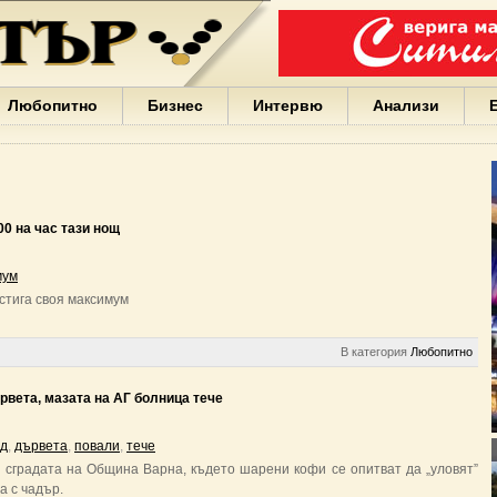
Варна
България
Иван
Портних
Facebook
ЕС
Любопитно
Бизнес
Интервю
Анализи
Борисов
Европа
САЩ
жени
Кирил
Йорданов
00 на час тази нощ
българи
вода
мум
Български
тига своя максимум
София
Гърция
бизнес
В категория
Любопитно
google
деца
вета, мазата на АГ болница тече
Бербатов
ГЕРБ
д
,
дървета
,
повали
,
тече
сградата на Община Варна, където шарени кофи се опитват да „уловят”
а с чадър.