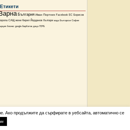
Етикети
Варна
България
Иван Портних
Facebook
ЕС
Борисов
Европа
САЩ
жени
Кирил Йорданов
българи
вода
Български
София
ърция
бизнес
google
Бербатов
деца
ГЕРБ
е. Ако продължите да сърфирате в уебсайта, автоматично се
ам