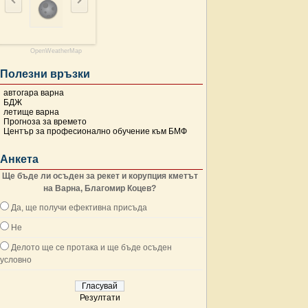
OpenWeatherMap
Полезни връзки
автогара варна
БДЖ
летище варна
Прогноза за времето
Център за професионално обучение към БМФ
Анкета
Ще бъде ли осъден за рекет и корупция кметът
на Варна, Благомир Коцев?
Да, ще получи ефективна присъда
Не
Делото ще се протака и ще бъде осъден
условно
Резултати