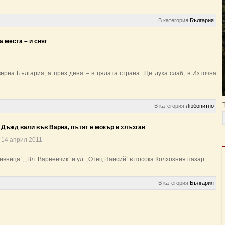
В категория
България
а места – и сняг
рна България, а през деня – в цялата страна. Ще духа слаб, в Източна
В категория
Любопитно
Дъжд вали във Варна, пътят е мокър и хлъзгав
14 април 2011
вница”, „Вл. Варненчик” и ул. „Отец Паисий” в посока Колхозния пазар.
В категория
България