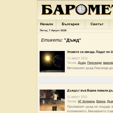
Начало
България
Светът
Петък, 7 Август 2026
Етикети:
"Дъжд"
Уловете си звезда. Падат по 1
12 август 2011
Тагове:
Дъжд
,
Персеиди
,
макси
Метеорният дъжд Персеиди дос
Дъждът във Варна повали дър
11 август 2011
Тагове:
АГ болница
,
Варна
,
Дъж
Проливният дъжд не пощади и 
положението. Минаването став