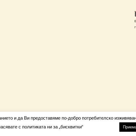
Г
анието и да Ви предоставяме по-добро потребителско изживяван
ласявате с политиката ни за „бисквитки“
настройки
nfo@barometar.net
Прием
За нас
| Приятели: