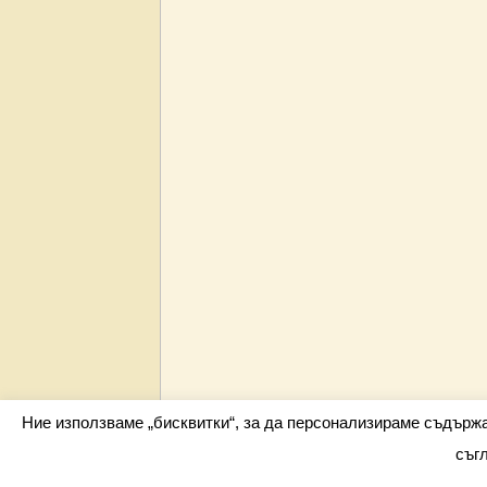
Ние използваме „бисквитки“, за да персонализираме съдърж
съг
Всички права запазени barometar.net © 2026 i