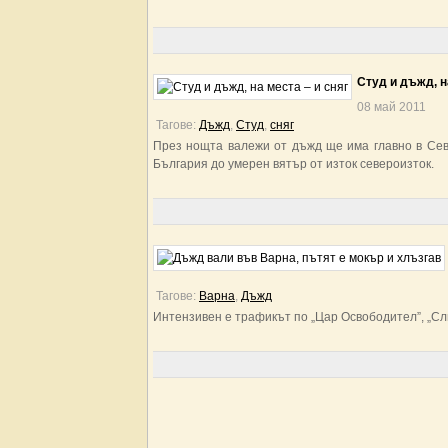
Студ и дъжд, н
08 май 2011
Тагове:
Дъжд
,
Студ
,
сняг
През нощта валежи от дъжд ще има главно в Севе
България до умерен вятър от изток североизток.
Тагове:
Варна
,
Дъжд
Интензивен е трафикът по „Цар Освободител”, „Сли