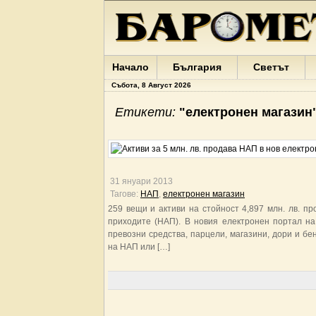
Начало
България
Светът
Събота, 8 Август 2026
Етикети:
"електронен магазин
31 януари 2013
Тагове:
НАП
,
електронен магазин
259 вещи и активи на стойност 4,897 млн. лв. 
приходите (НАП). В новия електронен портал на
превозни средства, парцели, магазини, дори и бе
на НАП или […]