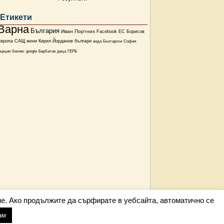
Етикети
Варна
България
Иван Портних
Facebook
ЕС
Борисов
Европа
САЩ
жени
Кирил Йорданов
българи
вода
Български
София
ърция
бизнес
google
Бербатов
деца
ГЕРБ
е. Ако продължите да сърфирате в уебсайта, автоматично се
ам