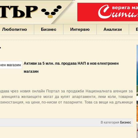
Варна
България
Иван
Портних
Facebook
ЕС
Любопитно
Бизнес
Интервю
Анализи
Борисов
Европа
САЩ
"
жени
Кирил
Йорданов
Активи за 5 млн. лв. продава НАП в нов електронен
българи
магазин
вода
Български
София
Гърция
продава чрез новия онлайн Портал за продажби Националната агенция за
бизнес
 агенцията желаещите могат да купят апартаменти, леки коли, товарни
google
нзиностанция, на цени, по-ниски от пазарните. Това са вещи на длъжници
деца
Бербатов
ГЕРБ
В категория
Бизнес