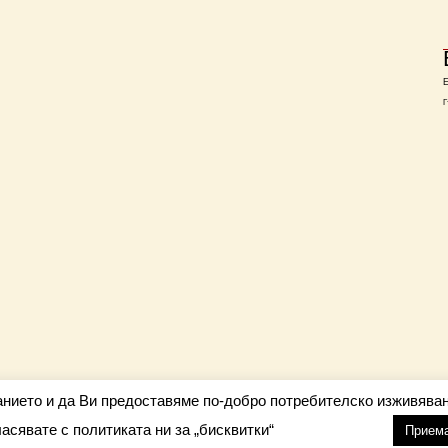
Г
анието и да Ви предоставяме по-добро потребителско изживяван
ласявате с политиката ни за „бисквитки“
настройки
nfo@barometar.net
Прием