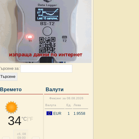
Търсене за:
Времето
Валути
Фиксинг за 08.08.2026
Валута
Ед.
Лева
EUR
1
1.9558
34
|
°C
°F
сб, 08
сб, 08
сб, 08
сб, 08
сб, 08
нд, 09
нд, 09
нд, 
09:00
12:00
15:00
18:00
21:00
00:00
03:00
06: