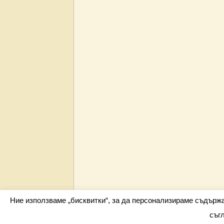
Ние използваме „бисквитки“, за да персонализираме съдърж
съг
Всички права запазени barometar.net © 2026 i