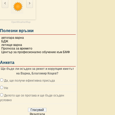
OpenWeatherMap
Полезни връзки
автогара варна
БДЖ
летище варна
Прогноза за времето
Център за професионално обучение към БМФ
Анкета
Ще бъде ли осъден за рекет и корупция кметът
на Варна, Благомир Коцев?
Да, ще получи ефективна присъда
Не
Делото ще се протака и ще бъде осъден
условно
Резултати