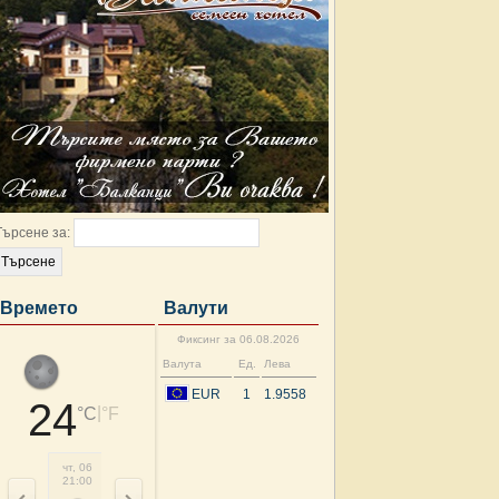
Търсене за:
Времето
Валути
Фиксинг за 06.08.2026
Валута
Ед.
Лева
EUR
1
1.9558
24
|
°C
°F
чт, 06
пт, 07
пт, 07
пт, 07
пт, 07
пт, 07
пт, 07
пт, 
21:00
00:00
03:00
06:00
09:00
12:00
15:00
18: