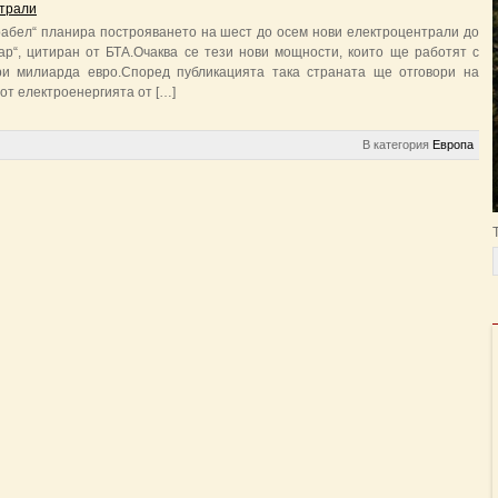
трали
рабел“ планира построяването на шест до осем нови електроцентрали до
оар“, цитиран от БТА.Очаква се тези нови мощности, които ще работят с
ри милиарда евро.Според публикацията така страната ще отговори на
 от електроенергията от […]
В категория
Европа