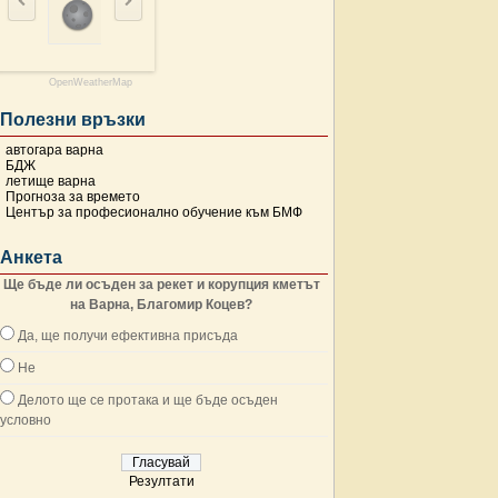
OpenWeatherMap
Полезни връзки
автогара варна
БДЖ
летище варна
Прогноза за времето
Център за професионално обучение към БМФ
Анкета
Ще бъде ли осъден за рекет и корупция кметът
на Варна, Благомир Коцев?
Да, ще получи ефективна присъда
Не
Делото ще се протака и ще бъде осъден
условно
Резултати