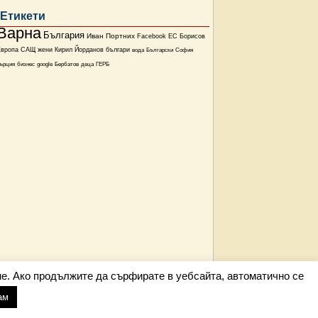
Етикети
Варна
България
Иван Портних
Facebook
ЕС
Борисов
Европа
САЩ
жени
Кирил Йорданов
българи
вода
Български
София
ърция
бизнес
google
Бербатов
деца
ГЕРБ
е. Ако продължите да сърфирате в уебсайта, автоматично се
ам