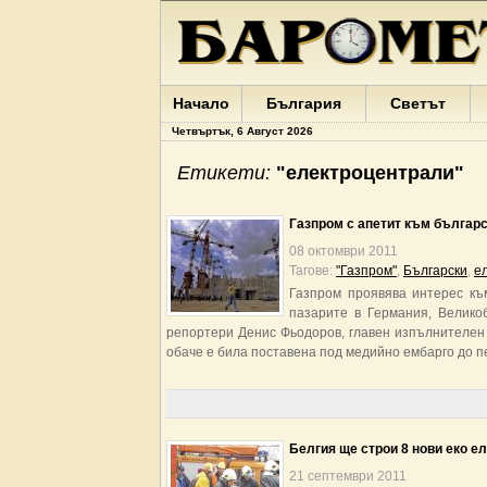
Начало
България
Светът
Четвъртък, 6 Август 2026
Етикети:
"електроцентрали"
Газпром с апетит към българ
08 октомври 2011
Тагове:
"Газпром"
,
Български
,
е
Газпром проявява интерес къ
пазарите в Германия, Велико
репортери Денис Фьодоров, главен изпълнителен
обаче е била поставена под медийно ембарго до пе
Белгия ще строи 8 нови еко е
21 септември 2011