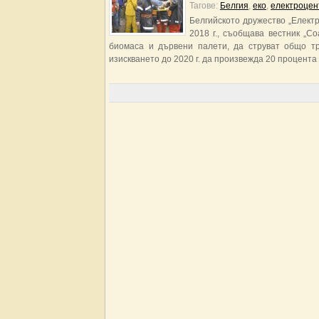
Тагове:
Белгия
,
еко
,
електроцен
Белгийското дружество „Елект
2018 г., съобщава вестник „С
биомаса и дървени палети, да струват общо т
изискването до 2020 г. да произвежда 20 процента