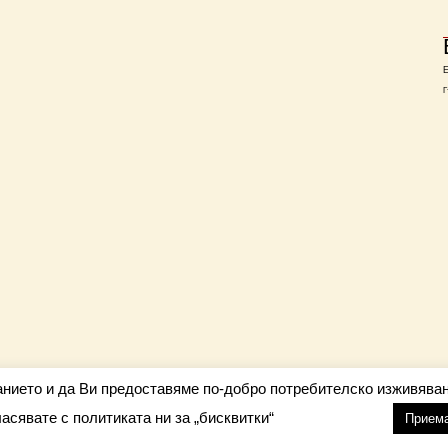
Г
анието и да Ви предоставяме по-добро потребителско изживяван
ласявате с политиката ни за „бисквитки“
настройки
nfo@barometar.net
Прием
За нас
| Приятели: