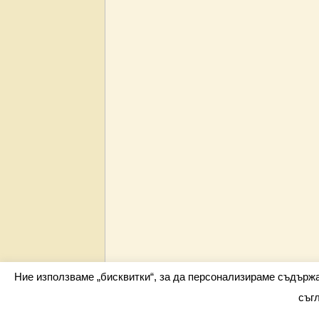
Ние използваме „бисквитки“, за да персонализираме съдърж
съг
Всички права запазени barometar.net © 2026 i