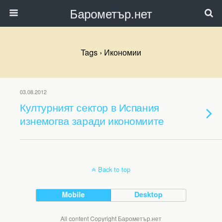
Барометър.нет
Tags › Икономии
03.08.2012
Културният сектор в Испания
изнемогва заради икономиите
Back to top
Mobile
Desktop
All content Copyright Барометър.нет