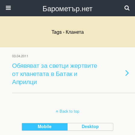
Барометър.нет
Tags › Кланета
03.04.2011
Обявяват за светци жертвите
от кланетата в Батак и
Априлци
Back to top
Mobile
Desktop