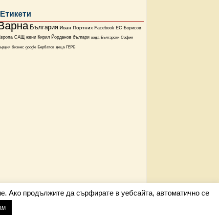
Етикети
Варна
България
Иван Портних
Facebook
ЕС
Борисов
Европа
САЩ
жени
Кирил Йорданов
българи
вода
Български
София
ърция
бизнес
google
Бербатов
деца
ГЕРБ
е. Ако продължите да сърфирате в уебсайта, автоматично се
ам