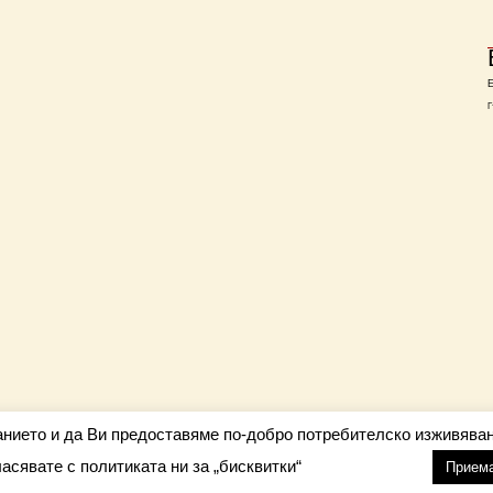
Г
анието и да Ви предоставяме по-добро потребителско изживяван
ласявате с политиката ни за „бисквитки“
настройки
nfo@barometar.net
Прием
За нас
| Приятели: