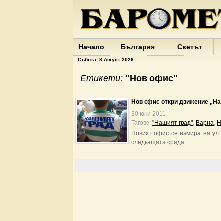
Начало
България
Светът
Събота, 8 Август 2026
Етикети:
"Нов офис"
Нов офис откри движение „На
30 юни 2011
Тагове:
"Нашият град"
,
Варна
,
Н
Новият офис се намира на ул.
следващата сряда.