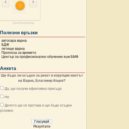
OpenWeatherMap
Полезни връзки
автогара варна
БДЖ
летище варна
Прогноза за времето
Център за професионално обучение към БМФ
Анкета
Ще бъде ли осъден за рекет и корупция кметът
на Варна, Благомир Коцев?
Да, ще получи ефективна присъда
Не
Делото ще се протака и ще бъде осъден
условно
Резултати