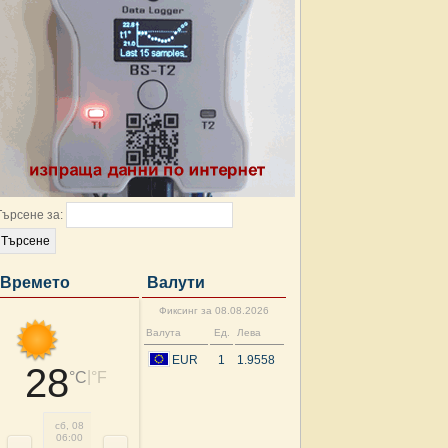
Търсене за:
Времето
Валути
Фиксинг за 08.08.2026
Валута
Ед.
Лева
EUR
1
1.9558
28
|
°C
°F
сб, 08
сб, 08
сб, 08
сб, 08
сб, 08
сб, 08
нд, 09
нд, 
06:00
09:00
12:00
15:00
18:00
21:00
00:00
03: