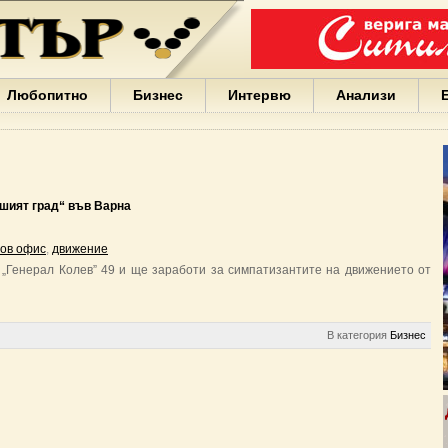
Варна
България
Иван
Портних
Facebook
ЕС
Любопитно
Бизнес
Интервю
Анализи
Борисов
Европа
САЩ
жени
Кирил
Йорданов
шият град“ във Варна
българи
вода
ов офис
,
движение
Български
 „Генерал Колев” 49 и ще заработи за симпатизантите на движението от
София
Гърция
бизнес
google
В категория
Бизнес
деца
Бербатов
ГЕРБ