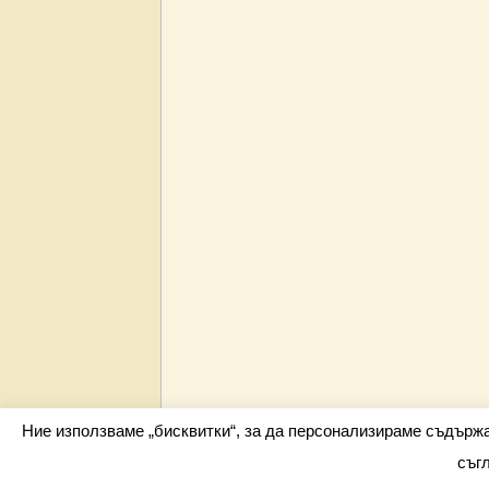
Ние използваме „бисквитки“, за да персонализираме съдърж
съг
Всички права запазени barometar.net © 2026 i