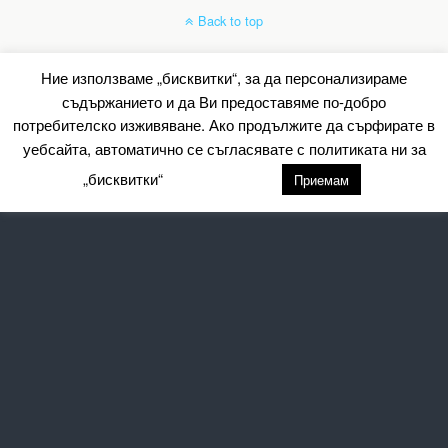
Back to top
Mobile
Desktop
Ние използваме „бисквитки“, за да персонализираме
съдържанието и да Ви предоставяме по-добро
All content Copyright Барометър.нет
потребителско изживяване. Ако продължите да сърфирате в
уебсайта, автоматично се съгласявате с политиката ни за
„бисквитки“
настройки
Приемам