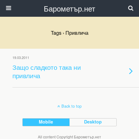
Барометър.нет
Tags › Привлича
19.03.2011
Защо сладкото така ни
привлича
Back to top
Mobile
Desktop
All content Copyright Барометър.нет