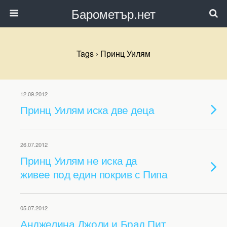
Барометър.нет
Tags › Принц Уилям
12.09.2012
Принц Уилям иска две деца
26.07.2012
Принц Уилям не иска да
живее под един покрив с Пипа
05.07.2012
Анджелина Джоли и Брад Пит