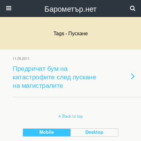
Барометър.нет
Tags › Пусканe
11.05.2011
Предричат бум на
катастрофите след пускане
на магистралите
Back to top
Mobile
Desktop